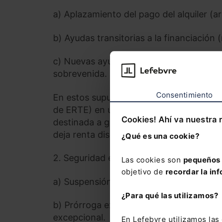
a) Aplazamiento del pago del alquiler (a
b) Ayudas transitorias a la financiación 
c) Nuevas ayudas al alquiler del Plan Es
sobrevenida.
Consentimiento
En estos supuestos, se está preservando
de ERTE) en un contexto de pérdidas de 
Cookies! Ahí va nuestra 
destinada a garantizar uno de los derech
deja renta disponible suficiente para o
¿Qué es una cookie?
2. Seguridad en un contexto de incertid
Las cookies son
pequeños 
objetivo de
recordar la inf
a) Suspensión extraordinaria de los pro
¿Para qué las utilizamos?
b) Prórroga extraordinaria de los cont
excepcional.
En Lefebvre utilizamos la