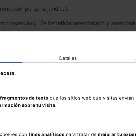
rrendador persona jurídica).
(microcréditos). Se beneficia arrendatario y arrendado
tatal de Vivienda para familias de vulnerabilidad econ
Detalles
 la renta disponible de los hogares (junto con las ay
ingresos. Esta preservación de la renta disponible v
receta.
os básicos de los ciudadanos, la vivienda, al tiempo
tras necesidades básicas de consumo.
umbre. Dar seguridad a los ciudadanos a través de:
fragmentos de texto
que los sitios web que visitas envían
ormación sobre tu visita
.
cedimientos de desahucio y de los lanzamientos.
ratos de arrendamiento que venzan durante este perío
s cookies con
fines analíticos
para tratar de
mejorar tu expe