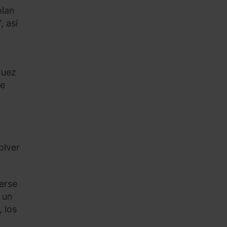
plan
, así
Juez
me
olver
erse
 un
 los