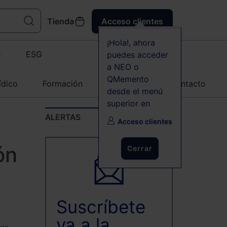
Tienda
Acceso clientes
¡Hola!, ahora
C
ESG
puedes acceder
a NEO o
QMemento
ídico
Formación
Agenda
Contacto
desde el menú
superior en
ALERTAS
Acceso clientes
ón
Cerrar
Suscríbete
ya a la