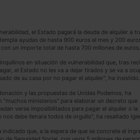
lnerabilidad, el Estado pagará la deuda de alquiler a t
ntempla ayudas de hasta 900 euros al mes y 200 euro
con un importe total de hasta 700 millones de euros
nquilinos en situación de vulnerabilidad que, tras reci
ar, el Estado no les va a dejar tirados y se va a ocu
do de su casa por no pagar el alquiler", ha insistido.
donación y las propuestas de Unidas Podemos, ha
n "muchos ministerios" para elaborar un decreto que
edan verse imposibilitados para pagar el alquiler o la
o nos debe llenara todos de orgullo", ha resaltado Igle
 indicado que, a la espera de que se concrete el ingr
erio de Seguridad Social, con unos 5 millones de perso