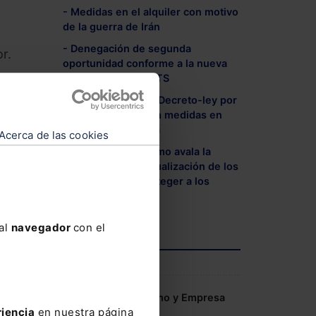
- Medidas en el alquiler con motivo
de la guerra de Irán
- Denegación de segunda
r.
oportunidad conforme a la nueva
jurisprudencia del TS
ómica
- Aprobado el Real Decreto-ley por
el que se prorrogan medidas en
materia de vivienda
Acerca de las cookies
udas
- El Tribunal Supremo avala la
a
limitación de la actualización de los
 que
alquileres para proteger a los
arrendatarios
 al
navegador
con el
AGENDA
do
Congreso IA Derecho y Empresa
riencia
en nuestra página
2026 de Lefebvre