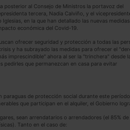
a posterior al Consejo de Ministros la portavoz del
presidenta tercera, Nadia Calviño, y el vicepresident
Iglesias, en la que han detallado las nuevas medidas
impacto económica del Covid-19.
uscan ofrecer seguridad y protección a todas las pe
crisis y ha subrayado las medidas para ofrecer el "de
más imprescindible" ahora al ser la "trinchera" desde l
ras pedirles que permanezcan en casa para evitar
un paraguas de protección social durante este períod
rables que participan en el alquiler, el Gobierno logr
hogares, sean arrendatarios o arrendadores (el 85% de 
icas). Tanto en el caso de: