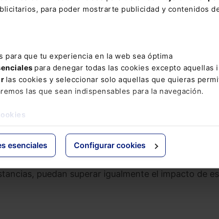
licitarios, para poder mostrarte publicidad y contenidos de
e vulnerables como víctimas de violencia de género,
ecialmente vulnerables.
encia y excepcionalidad, a la concesión de las ayudas
s para que tu experiencia en la web sea óptima
ia a CC.AA. y a las ciudades de Ceuta y Melilla fond
senciales
para denegar todas las cookies excepto aquellas 
os condicionantes para ser liberados.
ar
las cookies y seleccionar solo aquellas que quieras permi
aremos las que sean indispensables para la navegación.
s para que las Comunidades Autónomas, puedan dar
ivienda, a los hogares afectados por estas situacione
cookies
venidas por el efecto de la pandemia.
es esenciales
Configurar cookies
 situación y proteger a los inquilinos que queden en
quellas actuaciones necesarias para que los propietari
nstancias, puedan superar igualmente el impacto de es