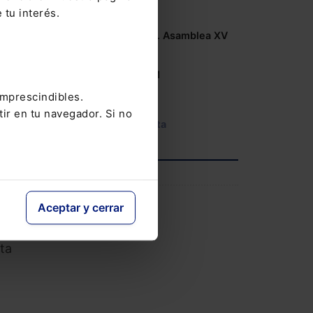
 tu interés.
10-06-2026
Congreso COSITAL. Asamblea XV
14-05-2026
V Congreso AECEM
,
12-05-2026
os
imprescindibles.
tir en tu navegador. Si no
Ver agenda completa
s de
INFORMACIÓN
Aceptar y cerrar
Saber más
os,
ta