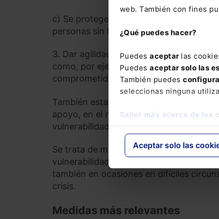
web. También con fines pub
c) Se protege a colectivos especialment
personas sin hogar y otras personas esp
¿Qué puedes hacer?
3. Dar agilidad, en estos tiempos de urg
Puedes
aceptar
las cookie
como, por ejemplo, transferir con urgenc
Puedes
aceptar solo las e
comprometidos para este año relajando l
También puedes
configur
seleccionas ninguna utiliz
También establece nuevos instrumento
apoyo, en el marco del Plan Estatal de V
Saber más acerca de las 
vulnerabilidad social y económica sobre
Aceptar solo las cooki
Se trata de minimizar el impacto de esta
vulnerabilidad, pero también articular a
también en ocasiones en difíciles circu
crisis.
Medidas más relevantes