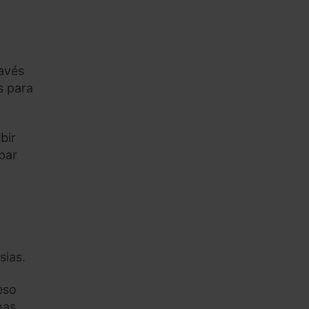
ravés
s para
.
bir
par
sias.
eso
nas