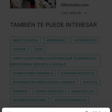
ElDerecho.com
Leer artículo
TAMBIÉN TE PUEDE INTERESAR
ARAOZ & RUEDA
ARRENDADO
CATEDRÁTICO
CENTER
CGPR
CINCO CUESTIONES CLAVE PARA QUE TU DESPACHO
PROFESIONAL SEDUZCA A GOOGLE
CONSULTORÍA ESPAÑOLA
CREADOR ARTÍSTICO
DISTRIBUCIÓN IRREGULAR DE JORNADA
EDICTOS
GIMENEZ
HOMOLOGACIÓN
IGUALDAD LEY
INTERÉS MORATORIO
JUEGOS OLÍMPICOS
JUSTICIA RESTAURATIVA