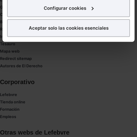
interés.
Gestión de despachos
Configurar cookies
Compliance
¿Qué puedes hacer?
Buenas Prácticas Tributarias
Aceptar solo las cookies esenciales
RGPD
Puedes
aceptar
las cookies para que tu experiencia
Innovación
en la web sea óptima
Tesauro
Puedes
aceptar solo las esenciales
para denegar
Mapa web
todas las cookies excepto aquellas imprescindibles.
Redirect sitemap
También puedes
configurar
las cookies y
Autores de El Derecho
seleccionar solo aquellas que quieras permitir en tu
navegador. Si no seleccionas ninguna utilizaremos
Corporativo
las que sean indispensables para la navegación.
Lefebvre
Saber más acerca de las cookies
Tienda online
Formación
Empleos
Otras webs de Lefebvre