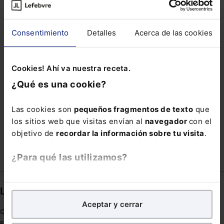
LEY EUROPEA DE MERCADOS DIGITALES
LINKEDIN
MARCO AURELIO
MUNICIPAL
Consentimiento
Detalles
Acerca de las cookies
OPERACIONES DIGITALES
PLASTICOS
PROCESAL PENAL
RAFAEL DEL CASTILLO
Cookies! Ahí va nuestra receta.
¿Qué es una cookie?
RED SEMANTICA LEGAL
REGLAMENTO UE 1215/2012
SOCIEDAD LABORAL
Las cookies son
pequeños fragmentos de texto
que
los sitios web que visitas envían al
navegador
con el
USUCAPIO
VERANO
VOCALES CGPJ
objetivo de
recordar la información sobre tu visita
.
¿Para qué las utilizamos?
En Lefebvre utilizamos las cookies con
fines
Links directos
analíticos
para tratar de
mejorar tu experiencia
en
Aceptar y cerrar
nuestra página web. También con fines publicitarios,
Coronavirus
para poder mostrarte publicidad y contenidos de tu
Estudio de salud abogacía