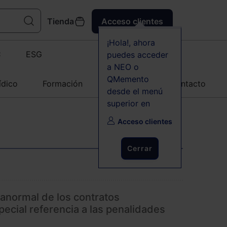
Tienda
Acceso clientes
¡Hola!, ahora
C
ESG
puedes acceder
a NEO o
QMemento
ídico
Formación
Agenda
Contacto
desde el menú
superior en
Acceso clientes
Cerrar
 anormal de los contratos
pecial referencia a las penalidades