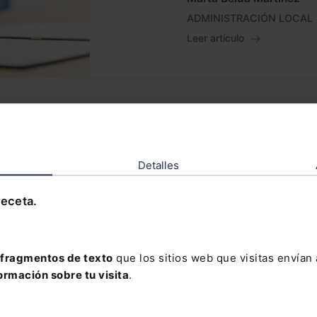
ADMINISTRACIÓN LOCAL
Leer artículo
Efectos del COVID-
Nuria Portell Salom
CORONAVIRUS
Detalles
Leer artículo
receta.
fragmentos de texto
que los sitios web que visitas envían
ormación sobre tu visita
.
Problemática contr
inmobiliaria