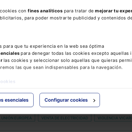
Alejandro Fuentes-Lojo R
Contrato de ejecución de 
s cookies con
fines analíticos
para tratar de
mejorar tu expe
licitarios, para poder mostrarte publicidad y contenidos de
Leer artículo
s para que tu experiencia en la web sea óptima
senciales
para denegar todas las cookies excepto aquellas 
AR
ar
las cookies y seleccionar solo aquellas que quieras permi
aremos las que sean indispensables para la navegación.
ESTA EN PELIGRO EMPRESARIAL
BIZUM
BLANCA PALACÍN GEL
cookies
DESPUES
EUROS
FALTA
HUELLA DIGITAL
INSPECC
ORIA DE PRÉSTAMOS
NOVIEMBRE 2019
PAGO ELECTRÓNICO
es esenciales
Configurar cookies
GRAL A LA INFANCIA Y A LA ADOLESCENCIA
SANTOS
SELLO 
A UNIÓN EUROPEA
VENTA DE ELECTRICIDAD
VIOLENCIA VICAR