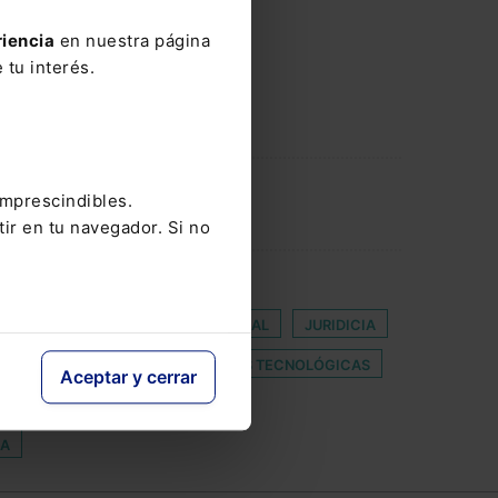
ius
obra
riencia
en nuestra página
 tu interés.
imprescindibles.
tir en tu navegador. Si no
LA
COCHE EMPRESA
IÓN DE TRABAJO Y SEGURIDAD SOCIAL
JURIDICIA
PARADOJICA
PLATAFORMAS TECNOLÓGICAS
Aceptar y cerrar
ELECTRÓNICO
SENTENCIA
IA