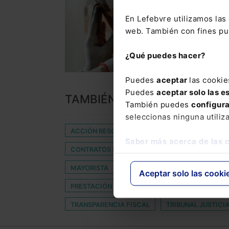
En Lefebvre utilizamos la
web. También con fines pub
¿Qué puedes hacer?
Puedes
aceptar
las cookie
Puedes
aceptar solo las e
TAMBIÉN TE PUEDE INTERES
También puedes
configur
seleccionas ninguna utiliz
ACCIÓN RESCISORIA
ALCOHOL
AUTOPU
Saber más acerca de las 
CONTRATOS DEL SECTOR PÚBLICO
COSTA
MAYORISTA
MEDIDAS FISCALES
MORAT
Aceptar solo las cooki
PRESTACIÓN DESEMPLEO
PROTECCIÓN INTE
TRANSPARENCIA FISCAL
TRIBUNAL JUSTICI