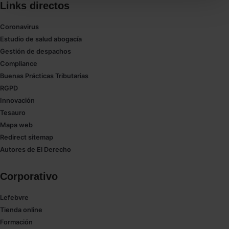
Links directos
También puedes
configurar
las cookies y
seleccionar solo aquellas que quieras permitir en tu
Coronavirus
navegador. Si no seleccionas ninguna utilizaremos
Estudio de salud abogacía
las que sean indispensables para la navegación.
Gestión de despachos
Compliance
Saber más acerca de las cookies
Buenas Prácticas Tributarias
RGPD
Innovación
Tesauro
Mapa web
Redirect sitemap
Autores de El Derecho
Corporativo
Lefebvre
Tienda online
Formación