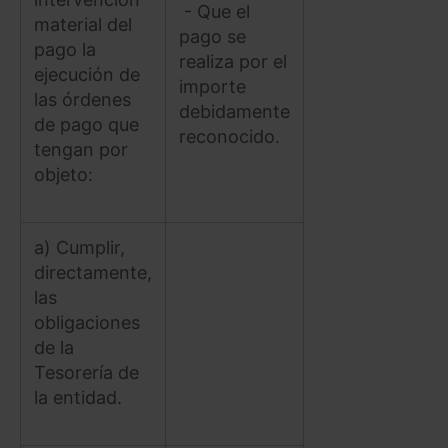
- Que el
material del
pago se
Saber más acerca de las cookies
pago la
realiza por el
ejecución de
importe
las órdenes
debidamente
de pago que
reconocido.
tengan por
objeto:
a) Cumplir,
directamente,
las
obligaciones
de la
Tesorería de
la entidad.