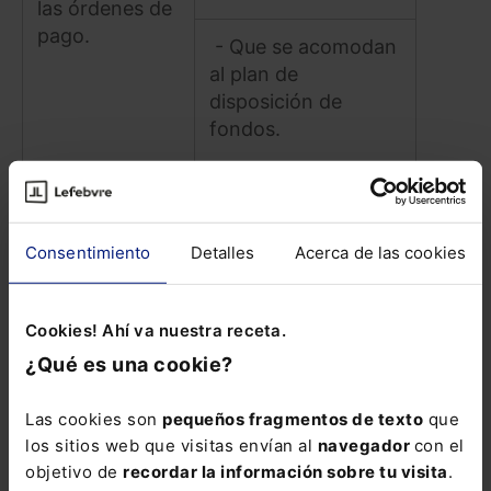
las órdenes de
pago.
- Que se acomodan
al plan de
disposición de
fondos.
MATERIAL
Consentimiento
Detalles
Acerca de las cookies
Intervención material del pago (Fase K/R)
Cookies! Ahí va nuestra receta.
La
La
¿Qué es una cookie?
intervención
intervención
material del
incluirá:
Las cookies son
pequeños fragmentos de texto
que
pago es la
los sitios web que visitas envían al
navegador
con el
facultad que
objetivo de
recordar la información sobre tu visita
.
compete al