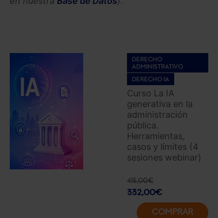
en nuestra
Base de Datos
).
DERECHO
ADMINISTRATIVO
DERECHO IA
Curso La IA
generativa en la
administración
pública.
Herramientas,
casos y límites (4
sesiones webinar)
415,00
€
332,00
€
COMPRAR