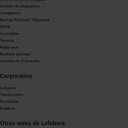
seleccionar solo aquellas que quieras permitir en tu
Gestión de despachos
navegador. Si no seleccionas ninguna utilizaremos
Compliance
las que sean indispensables para la navegación.
Buenas Prácticas Tributarias
RGPD
Saber más acerca de las cookies
Innovación
Tesauro
Mapa web
Redirect sitemap
Autores de El Derecho
Corporativo
Lefebvre
Tienda online
Formación
Empleos
Otras webs de Lefebvre