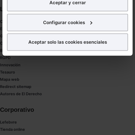
Aceptar y cerrar
nuestra página web. También con fines publicitarios,
Links directos
para poder mostrarte publicidad y contenidos de tu
interés.
Coronavirus
Configurar cookies
Estudio de salud abogacía
¿Qué puedes hacer?
Gestión de despachos
Aceptar solo las cookies esenciales
Compliance
Puedes
aceptar
las cookies para que tu experiencia
Buenas Prácticas Tributarias
en la web sea óptima
RGPD
Puedes
aceptar solo las esenciales
para denegar
Innovación
todas las cookies excepto aquellas imprescindibles.
Tesauro
También puedes
configurar
las cookies y
Mapa web
seleccionar solo aquellas que quieras permitir en tu
Redirect sitemap
navegador. Si no seleccionas ninguna utilizaremos
Autores de El Derecho
las que sean indispensables para la navegación.
Corporativo
Saber más acerca de las cookies
Lefebvre
Tienda online