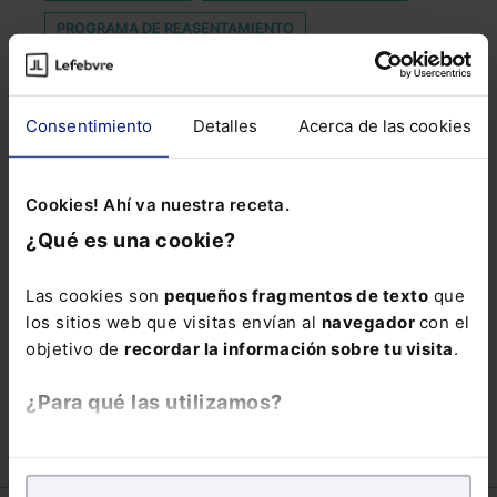
PROGRAMA DE REASENTAMIENTO
PRUEBA INDICIARIA
RECLAMACIONES DE DAÑOS POR INFRACCIONES
Consentimiento
Detalles
Acerca de las cookies
ANTITRUST
RELIGIÓN CRISTIANA
ROBÓTICA
Cookies! Ahí va nuestra receta.
SAN SEBASTIÁN
SANTA CRUZ DE TENERIFE
¿Qué es una cookie?
SENTENCIA ABSOLUTORIA
SUSCITA
Las cookies son
pequeños fragmentos de texto
que
TRABAJADOR POR CUENTA PROPA
TRASPLANTES
los sitios web que visitas envían al
navegador
con el
VACACIONES PROFESIONALES JURÍDICOS
objetivo de
recordar la información sobre tu visita
.
WEB 3.0.
¿Para qué las utilizamos?
En Lefebvre utilizamos las cookies con
fines
analíticos
para tratar de
mejorar tu experiencia
en