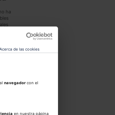
no ha
bles
ales
Acerca de las cookies
es
ución
ciones
 al
navegador
con el
 la
riencia
en nuestra página