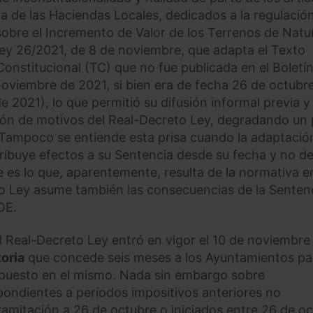
a de las Haciendas Locales, dedicados a la regulación
sobre el Incremento de Valor de los Terrenos de Natu
ey 26/2021, de 8 de noviembre, que adapta el Texto
onstitucional (TC) que no fue publicada en el Boletí
 noviembre de 2021, si bien era de fecha 26 de octubr
 2021), lo que permitió su difusión informal previa y
ición de motivos del Real-Decreto Ley, degradando un
a. Tampoco se entiende esta prisa cuando la adaptació
tribuye efectos a su Sentencia desde su fecha y no d
e es lo que, aparentemente, resulta de la normativa e
to Ley asume también las consecuencias de la Senten
OE.
l Real-Decreto Ley entró en vigor el 10 de noviembre
oria
que concede seis meses a los Ayuntamientos pa
ispuesto en el mismo. Nada sin embargo sobre
spondientes a períodos impositivos anteriores no
ramitación a 26 de octubre o iniciados entre 26 de o