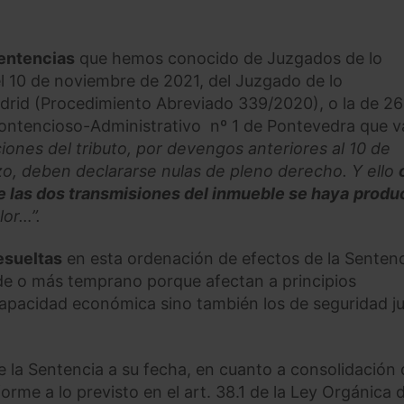
Sentencias
que hemos conocido de Juzgados de lo
l 10 de noviembre de 2021, del Juzgado de lo
drid (Procedimiento Abreviado 339/2020), o la de 26
Contencioso-Administrativo nº 1 de Pontevedra que 
ciones del tributo, por devengos anteriores al 10 de
o, deben declararse nulas de pleno derecho. Y ello
e las dos transmisiones del inmueble se haya
produ
lor…”.
esueltas
en esta ordenación de efectos de la Senten
de o más temprano porque afectan a principios
 capacidad económica sino también los de seguridad ju
e la Sentencia a su fecha, en cuanto a consolidación
rme a lo previsto en el art. 38.1 de la Ley Orgánica d