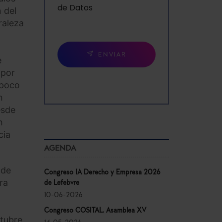
de Datos
 del
raleza
n
ENVIAR
e
 por
 poco
n
esde
n
cia
AGENDA
 de
Congreso IA Derecho y Empresa 2026
ra
de Lefebvre
10-06-2026
Congreso COSITAL. Asamblea XV
ctubre