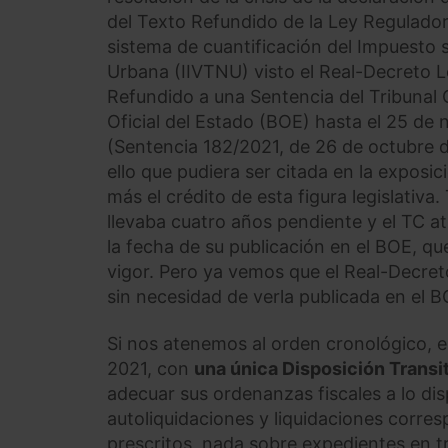
del Texto Refundido de la Ley Regulador
sistema de cuantificación del Impuesto 
Urbana (IIVTNU) visto el Real-Decreto L
Refundido a una Sentencia del Tribunal C
Oficial del Estado (BOE) hasta el 25 de
(Sentencia 182/2021, de 26 de octubre de
ello que pudiera ser citada en la expos
más el crédito de esta figura legislativ
llevaba cuatro años pendiente y el TC a
la fecha de su publicación en el BOE, qu
vigor. Pero ya vemos que el Real-Decre
sin necesidad de verla publicada en el B
Si nos atenemos al orden cronológico, e
2021, con
una única Disposición Transit
adecuar sus ordenanzas fiscales a lo d
autoliquidaciones y liquidaciones corre
prescritos, nada sobre expedientes en t