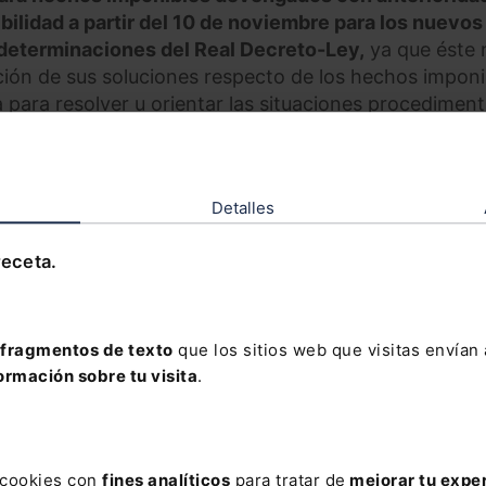
bilidad a partir del 10 de noviembre para los nuevos
determinaciones del Real Decreto-Ley,
ya que éste 
ión de sus soluciones respecto de los hechos imponi
 para resolver u orientar las situaciones procediment
exigibilidad por parte de la Administración, sería la
Detalles
ciones por parte de los sujetos obligados,
con
señala que
“…no pueden considerarse situaciones
receta.
amento en la presente sentencia aquellas obligacion
o que, a la fecha de dictarse la misma, hayan sido
tencia con fuerza de cosa juzgada o mediante resol
s efectos, tendrán también la consideración de situa
fragmentos de texto
que los sitios web que visitas envían
sionales o definitivas que no hayan sido impugnadas a
ormación sobre tu visita
.
las autoliquidaciones cuya rectificación no haya sido
a.”
No obstante, los procedimientos de revisión ya
n resolverse con fundamento en la Sentencia.
s cookies con
fines analíticos
para tratar de
mejorar tu expe