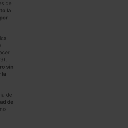
es de
to la
 por
ica
e
acer
9),
ro sin
 la
ia de
dad de
 no