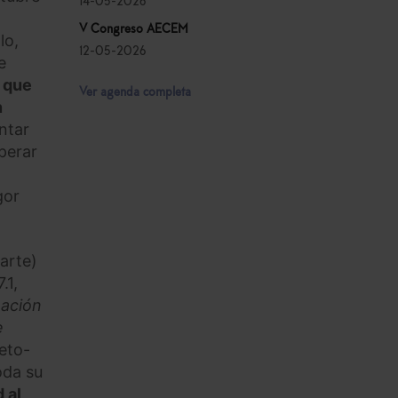
14-05-2026
V Congreso AECEM
lo,
12-05-2026
e
e que
Ver agenda completa
n
ntar
perar
gor
arte)
.1,
nación
e
eto-
oda su
 al