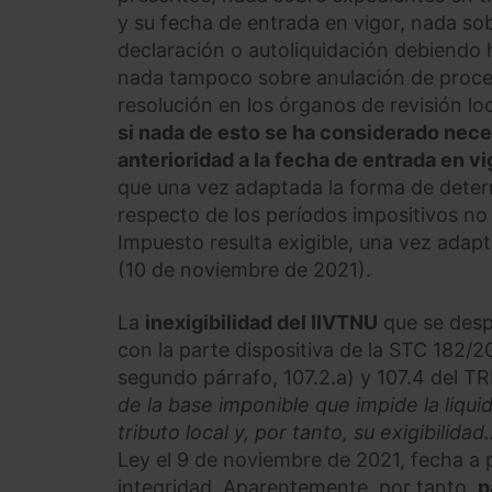
y su fecha de entrada en vigor, nada so
declaración o autoliquidación debiendo 
nada tampoco sobre anulación de proce
resolución en los órganos de revisión lo
si nada de esto se ha considerado neces
anterioridad a la fecha de entrada en v
que una vez adaptada la forma de deter
respecto de los períodos impositivos no 
Impuesto resulta exigible, una vez adap
(10 de noviembre de 2021).
La
inexigibilidad del IIVTNU
que se desp
con la parte dispositiva de la STC 182/20
segundo párrafo, 107.2.a) y 107.4 del 
de la base imponible que impide la liqu
tributo local y, por tanto, su exigibilidad
Ley el 9 de noviembre de 2021, fecha a pa
integridad. Aparentemente, por tanto,
p