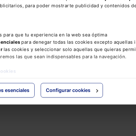
AN en su clarificador artículo para el Boletín
licitarios, para poder mostrarte publicidad y contenidos de
os Registradores de España, donde concluye que
“La
a situaciones pasadas cuando, a la fecha de dictarse 
diante sentencia con fuerza de cosa juzgada o medi
s para que tu experiencia en la web sea óptima
ara que tampoco son revisables las liquidaciones que 
senciales
para denegar todas las cookies excepto aquellas 
iones cuya rectificación no se haya solicitado a dich
ar
las cookies y seleccionar solo aquellas que quieras permi
l y buena administración, las entidades locales deb
aremos las que sean indispensables para la navegación.
ase en las normas inconstitucionales a partir de la 
ciudadano debería impugnarlas y el recurso debería
cookies
es esenciales
Configurar cookies