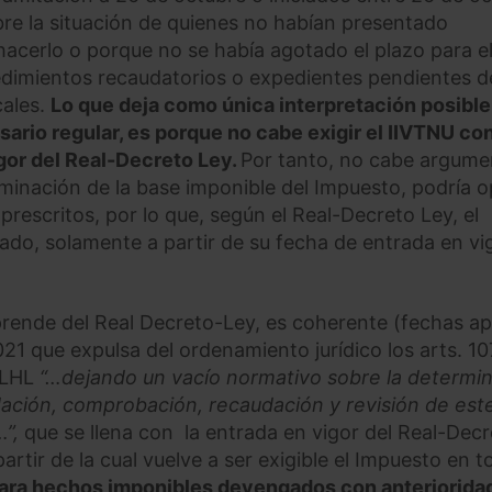
bre la situación de quienes no habían presentado
hacerlo o porque no se había agotado el plazo para el
dimientos recaudatorios o expedientes pendientes d
cales.
Lo que deja como única interpretación posibl
ario regular, es porque no cabe exigir el IIVTNU co
igor del Real-Decreto Ley.
Por tanto, no cabe argume
minación de la base imponible del Impuesto, podría o
prescritos, por lo que, según el Real-Decreto Ley, el
tado, solamente a partir de su fecha de entrada en vi
rende del Real Decreto-Ley, es coherente (fechas ap
21 que expulsa del ordenamiento jurídico los arts. 107
TRLHL
“…dejando un vacío normativo sobre la determi
idación, comprobación, recaudación y revisión de est
…”,
que se llena con la entrada en vigor del Real-Decr
rtir de la cual vuelve a ser exigible el Impuesto en t
ara hechos imponibles devengados con anterioridad