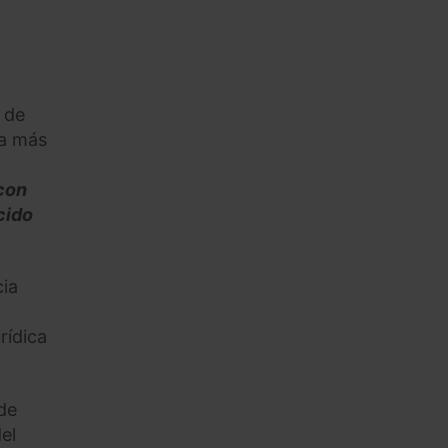
 de
va más
con
cido
cia
rídica
 de
el