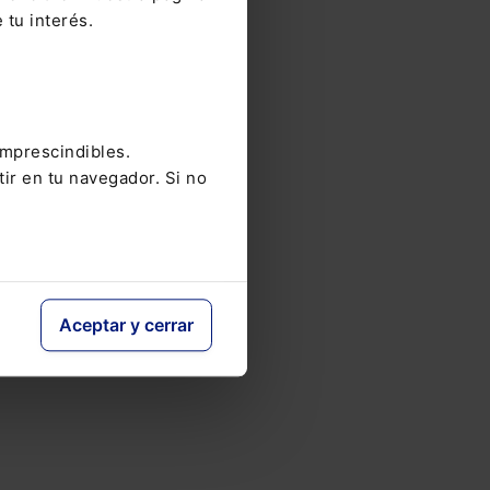
 tu interés.
la
ante
no
imprescindibles.
a
tir en tu navegador. Si no
erían
fecha
Aceptar y cerrar