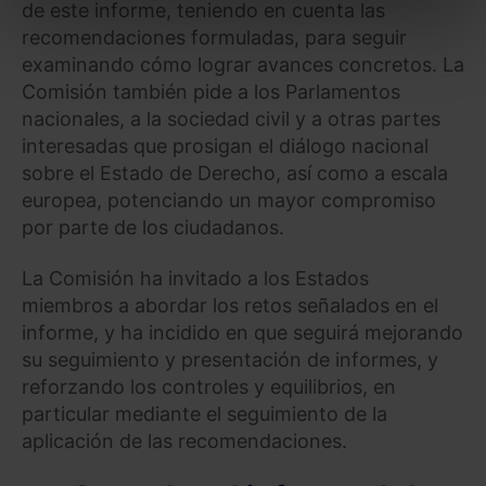
de este informe, teniendo en cuenta las
Puedes
aceptar solo las esenciales
para denegar
recomendaciones formuladas, para seguir
todas las cookies excepto aquellas imprescindibles.
examinando cómo lograr avances concretos. La
También puedes
configurar
las cookies y
Comisión también pide a los Parlamentos
seleccionar solo aquellas que quieras permitir en tu
nacionales, a la sociedad civil y a otras partes
navegador. Si no seleccionas ninguna utilizaremos
las que sean indispensables para la navegación.
interesadas que prosigan el diálogo nacional
sobre el Estado de Derecho, así como a escala
Saber más acerca de las cookies
europea, potenciando un mayor compromiso
por parte de los ciudadanos.
La Comisión ha invitado a los Estados
miembros a abordar los retos señalados en el
informe, y ha incidido en que seguirá mejorando
su seguimiento y presentación de informes, y
reforzando los controles y equilibrios, en
particular mediante el seguimiento de la
aplicación de las recomendaciones.