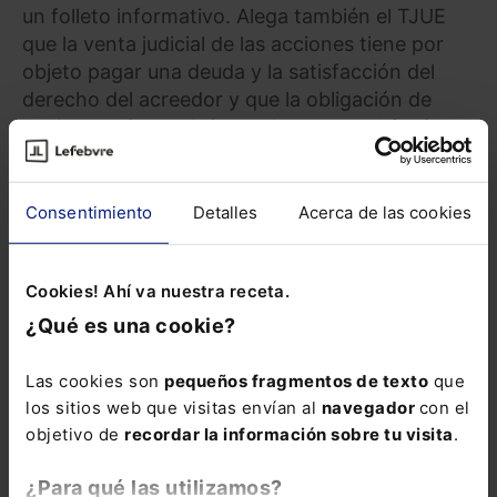
un folleto informativo. Alega también el TJUE
que la venta judicial de las acciones tiene por
objeto pagar una deuda y la satisfacción del
derecho del acreedor y que la obligación de
realizar un folleto informativo,
supondría dilatar
el proceso, retrasar el derecho de cobro del
acreedor y generar más costes
(elaborando el
folleto).
Consentimiento
Detalles
Acerca de las cookies
Cookies! Ahí va nuestra receta.
DERECHO CIVIL
¿Qué es una cookie?
DERECHO JURÍDICO
Curso A tu aire
Las cookies son
pequeños fragmentos de texto
que
Arrendamientos
los sitios web que visitas envían al
navegador
con el
urbanos 2025.
objetivo de
recordar la información sobre tu visita
.
Cuestiones
controvertidas
¿Para qué las utilizamos?