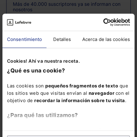
Más de 40.000 suscriptores ya se informan con
nosotros
Email:
Consentimiento
Detalles
Acerca de las cookies
Consulta la información básica sobre
Protección de Datos
Cookies! Ahí va nuestra receta.
¿Qué es una cookie?
Las cookies son
pequeños fragmentos de texto
que
ENVIAR
los sitios web que visitas envían al
navegador
con el
objetivo de
recordar la información sobre tu visita
.
¿Para qué las utilizamos?
En Lefebvre utilizamos las cookies con
fines