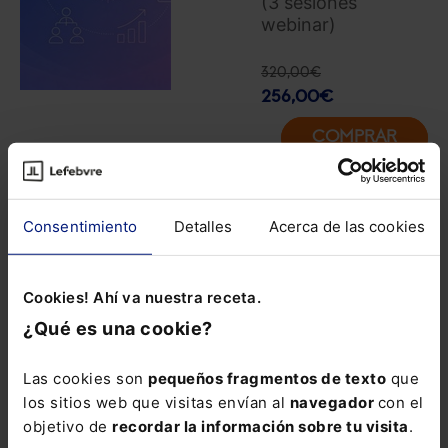
(3 sesiones
webinar)
320,00
€
256,00
€
COMPRAR
Análisis de los
Consentimiento
Detalles
Acerca de las cookies
principales
aspectos para la
Cookies! Ahí va nuestra receta.
optimización de
los beneficios
¿Qué es una cookie?
fiscales de la
empresa familiar, y
Las cookies son
pequeños fragmentos de texto
que
planificación
los sitios web que visitas envían al
navegador
con el
sucesoria.
objetivo de
recordar la información sobre tu visita
.