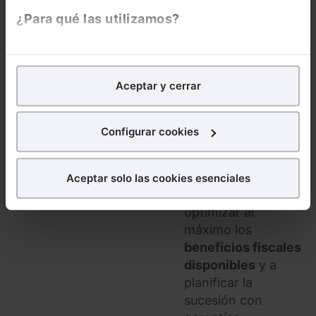
La fiscalidad de la
¿Para qué las utilizamos?
empresa familiar es
clave para
En Lefebvre utilizamos las cookies con
fines
garantizar su
analíticos
para tratar de
mejorar tu experiencia
en
Aceptar y cerrar
continuidad
y
nuestra página web. También con fines publicitarios,
para poder mostrarte publicidad y contenidos de tu
evitar costes
interés.
innecesarios en el
Configurar cookies
relevo
¿Qué puedes hacer?
generacional. En
este curso
Aceptar solo las cookies esenciales
Puedes
aceptar
las cookies para que tu experiencia
aprenderás a
en la web sea óptima
optimizar al
Puedes
aceptar solo las esenciales
para denegar
máximo los
todas las cookies excepto aquellas imprescindibles.
beneficios fiscales
También puedes
configurar
las cookies y
disponibles
y a
seleccionar solo aquellas que quieras permitir en tu
planificar la
navegador. Si no seleccionas ninguna utilizaremos
sucesión con
las que sean indispensables para la navegación.