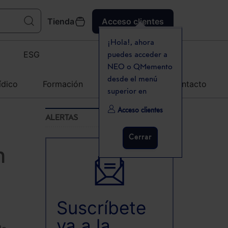
Tienda
Acceso clientes
¡Hola!, ahora
ESG
puedes acceder a
NEO o QMemento
desde el menú
ídico
Formación
Agenda
Contacto
superior en
Acceso clientes
ALERTAS
Cerrar
n
Suscríbete
ya a la