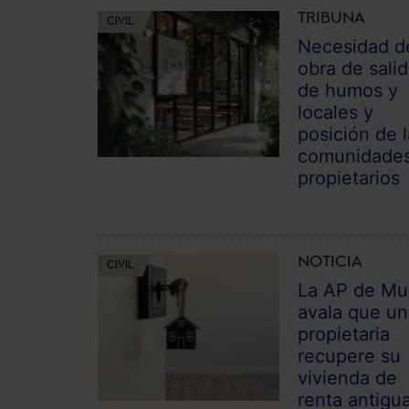
TRIBUNA
CIVIL
Necesidad d
obra de sali
de humos y
locales y
posición de 
comunidade
propietarios
NOTICIA
CIVIL
La AP de Mu
avala que u
propietaria
recupere su
vivienda de
renta antigu