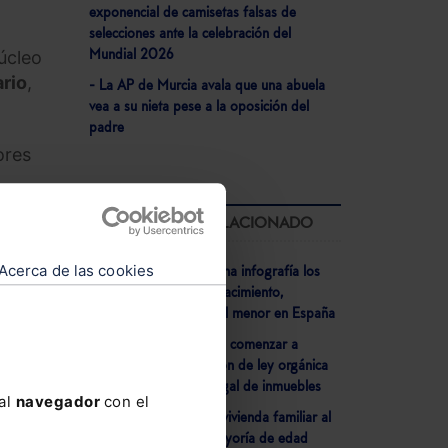
exponencial de camisetas falsas de
selecciones ante la celebración del
úcleo
Mundial 2026
ario
,
- La AP de Murcia avala que una abuela
vea a su nieta pese a la oposición del
padre
ores
era
LO MÁS LEÍDO RELACIONADO
ha
era de
Acerca de las cookies
- Lefebvre detalla en una infografía los
nuevos permisos por nacimiento,
adopción y cuidado del menor en España
- El Congreso aprueba comenzar a
tramitar una proposición de ley orgánica
contra la ocupación ilegal de inmuebles
 al
navegador
con el
- Extinción del uso de vivienda familiar al
alcanzar los hijos la mayoría de edad