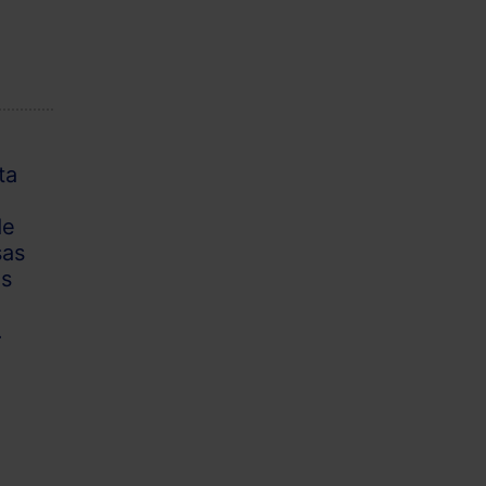
ta
de
sas
es
.