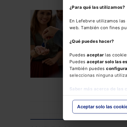
¿Para qué las utilizamos?
DERECHO CIVIL
DEREC
En Lefebvre utilizamos la
Curso A tu aire Arr
web. También con fines pub
170,00
€
COMP
¿Qué puedes hacer?
136,00
€
Puedes
aceptar
las cookie
Puedes
aceptar solo las e
Un curso de especia
También puedes
configur
abordarán las
cuest
seleccionas ninguna utiliz
reformas legales en
cuenta de nuestros 
Saber más acerca de las 
Aceptar solo las cooki