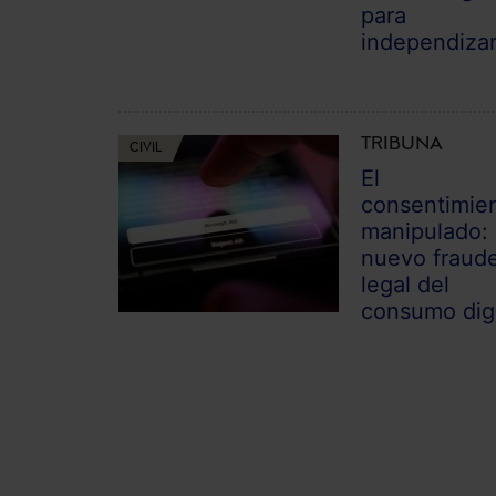
para
independiza
TRIBUNA
CIVIL
El
consentimie
manipulado: 
nuevo fraud
legal del
consumo digi