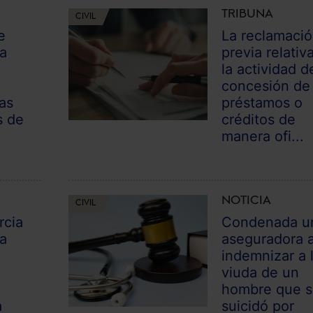
TRIBUNA
CIVIL
e
La reclamaci
da
previa relativ
la actividad d
concesión de
las
préstamos o
s de
créditos de
manera ofi...
NOTICIA
CIVIL
rcia
Condenada u
na
aseguradora 
indemnizar a 
viuda de un
hombre que 
a
suicidó por