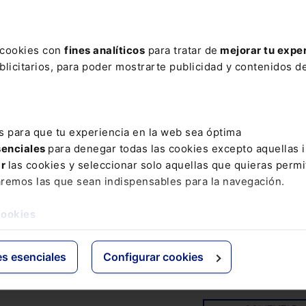
HO JURÍDICO
s cookies con
fines analíticos
para tratar de
mejorar tu expe
endamientos urbanos 2025. Cuestiones controvertida
licitarios, para poder mostrarte publicidad y contenidos de
RAR
s para que tu experiencia en la web sea óptima
senciales
para denegar todas las cookies excepto aquellas 
lización en
arrendamientos urbanos
, en el que se
ar
las cookies y seleccionar solo aquellas que quieras permi
iones más controvertidas
que han originado las últ
aremos las que sean indispensables para la navegación.
 la materia y los últimos pronunciamientos a tener en
tribunales.
cookies
es esenciales
Configurar cookies