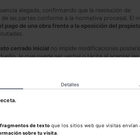
ruencia alegada, confirmando que la resolución de
 de las partes conforme a la normativa procesal. El n
l pago de una obra frente a la oposición del propiet
ecutadas.
to cerrado inicial
no impide modificaciones posteri
dueño, la cual puede ser verbal o tácita al aceptar las
ue el demandado sostenía que los trabajos en la prim
 original, la documentación técnica demostró que dic
 bruto”. Por tanto, lo que se hizo allí fue un extra fu
Detalles
 propietario, determinando la obligación de abonar el
receta.
urrida ante el Tribunal Supremo.
º 68/2026 de 24 de febrero de 2026
.
fragmentos de texto
que los sitios web que visitas envían
ormación sobre tu visita
.