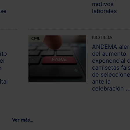
motivos
rse
laborales
NOTICIA
CIVIL
ANDEMA aler
nto
del aumento
el
exponencial 
e
camisetas fal
de seleccion
tal
ante la
celebración ..
Ver más...