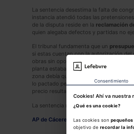
La sentencia desestima la falta de cong
instancia atendió todas las pretensiones
de la disputa reside en la
reclamación de
quien alegaba defectos y partidas no ej
El tribunal fundamenta que un
presupues
si estas cuentan con la autorización del 
obras sin oposición. En este caso, aunq
planta estaban incluidos en el contrato
zona debía quedar inicialmente vacía, “en
Consentimiento
lo pactado pero que fue aceptado por el
precio resultante.
Cookies! Ahí va nuestra 
La sentencia no es firme y puede ser rec
¿Qué es una cookie?
AP de Cáceres. Sección 1. Sentencia n
Las cookies son
pequeños 
objetivo de
recordar la inf