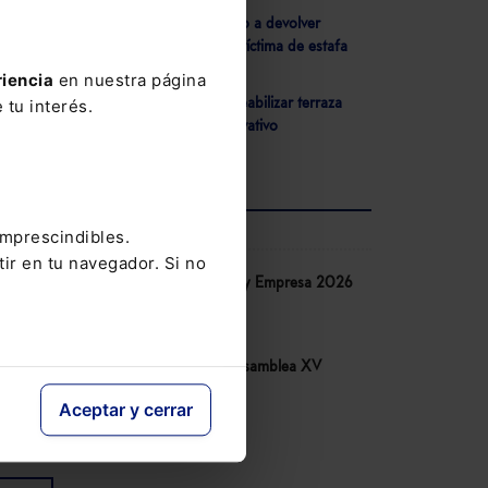
- Condenan a un banco a devolver
cantidad a una clienta víctima de estafa
bancaria
riencia
en nuestra página
s
- Condenan a impermeabilizar terraza
 tu interés.
comunitaria de uso privativo
AGENDA
imprescindibles.
tir en tu navegador. Si no
imas
Congreso IA Derecho y Empresa 2026
de Lefebvre
10-06-2026
Congreso COSITAL. Asamblea XV
14-05-2026
Aceptar y cerrar
V Congreso AECEM
12-05-2026