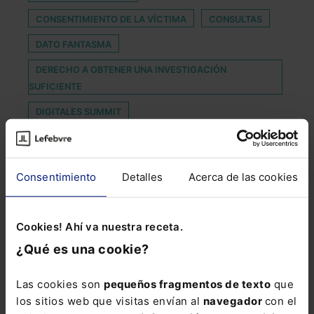
CONSENTIMIENTO DE LA VÍCTIMA
CONSULTAS
DATO FANTASMA
DERECHO A OBTENER UNA INVESTIGACIÓN
SUFICIENTE
DIGITALES SUMMIT
DOCUMENTO CONTRACTUAL NOVATORIO
ESCUDO SOCIAL
EXCEPCIONAL
Consentimiento
Detalles
Acerca de las cookies
FALTA DE PERSONAL
FONDO DE COOPERACIÓN MUNICIPAL
Cookies! Ahí va nuestra receta.
HOMICIDIO POR IMPRUDENCIA
¿Qué es una cookie?
LEY GENERAL SEGURIDAD SOCIAL
MOBILE HOME
Las cookies son
pequeños fragmentos de texto
que
PERMISO DE MATERNIDAD
los sitios web que visitas envían al
navegador
con el
PLAN NACIONAL DE ALGORITMOS VERDES