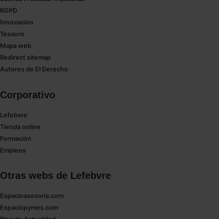
las que sean indispensables para la navegación.
RGPD
Innovación
Saber más acerca de las cookies
Tesauro
Mapa web
Redirect sitemap
Autores de El Derecho
Corporativo
Lefebvre
Tienda online
Formación
Empleos
Otras webs de Lefebvre
Espacioasesoria.com
Espaciopymes.com