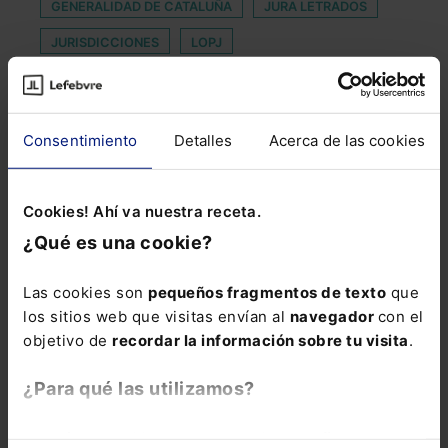
GENERALIDAD DE CATALUÑA
JURA LETRADOS
JURISDICCIONES
LOPJ
MERCADO INSURTECH
OCIO NOCTURNO
PACTO DE ESTADO CONTRA AL VIOLENCIA DE
Consentimiento
Detalles
Acerca de las cookies
GÉNERO
QUEBRANTAMIENTO DE CONDENA
Cookies! Ahí va nuestra receta.
RESPONSABILIDAD TRIBUTARIA
RGLCAP
¿Qué es una cookie?
SENTINEL
SOCIEDAD DE RESPONSABILIDAD LIMITADA
Las cookies son
pequeños fragmentos de texto
que
los sitios web que visitas envían al
navegador
con el
SUBASTA
objetivo de
recordar la información sobre tu visita
.
TRANSFERENCIA INTERNACIONAL DE DATOS
¿Para qué las utilizamos?
VISTAS JUDICIALES
En Lefebvre utilizamos las cookies con
fines