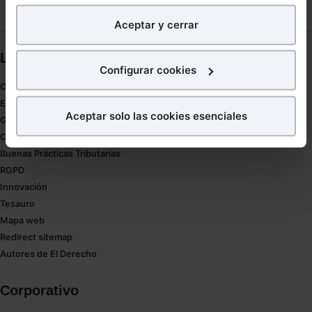
analíticos
para tratar de
mejorar tu experiencia
en
Aceptar y cerrar
nuestra página web. También con fines publicitarios,
para poder mostrarte publicidad y contenidos de tu
Links directos
interés.
Configurar cookies
Coronavirus
¿Qué puedes hacer?
Estudio de salud abogacía
Aceptar solo las cookies esenciales
Gestión de despachos
Puedes
aceptar
las cookies para que tu experiencia
Compliance
en la web sea óptima
Buenas Prácticas Tributarias
Puedes
aceptar solo las esenciales
para denegar
RGPD
todas las cookies excepto aquellas imprescindibles.
Innovación
También puedes
configurar
las cookies y
Tesauro
seleccionar solo aquellas que quieras permitir en tu
Mapa web
navegador. Si no seleccionas ninguna utilizaremos
Redirect sitemap
las que sean indispensables para la navegación.
Autores de El Derecho
Saber más acerca de las cookies
Corporativo