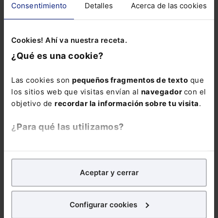
BUENA FE CONTRACTUAL
Consentimiento
Detalles
Acerca de las cookies
CONSENTIMIENTO DEL CLIENTE
DELITO DE PREVARICACIÓN
Cookies! Ahí va nuestra receta.
¿Qué es una cookie?
DERECHO DE AUTORGANIZACIÓN
ESCUELA DE PRÁCTICA JURÍDICA UCM
Las cookies son
pequeños fragmentos de texto
que
EVALUACIÓN AMBIENTAL
los sitios web que visitas envían al
navegador
con el
objetivo de
recordar la información sobre tu visita
.
EXTINCIÓN DE CONTRATO
FALTA DE ASISTENCIA
¿Para qué las utilizamos?
IMPUESTOS VERDES
IVOOX
LENGUAS COOFICIALES
LUIS GOSALVEZ
En Lefebvre utilizamos las cookies con
fines
MATRICULACION
NEIS
analíticos
para tratar de
mejorar tu experiencia
en
Aceptar y cerrar
nuestra página web. También con fines publicitarios,
ORDENACIÓN TERRITORIAL
para poder mostrarte publicidad y contenidos de tu
ÓRGANO DE ADMINISTRACIÓN
PLANTA JUDICIAL
interés.
Configurar cookies
PÓLIZA DE SEGURO
PROGRAMA