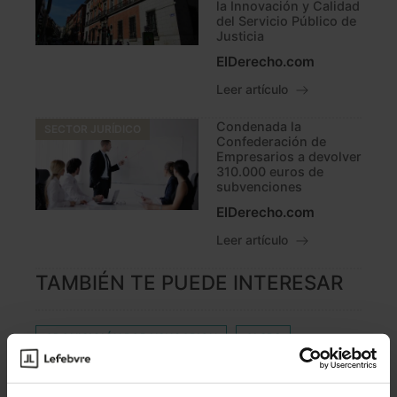
la Innovación y Calidad
del Servicio Público de
Justicia
ElDerecho.com
Leer artículo
Condenada la
SECTOR JURÍDICO
Confederación de
Empresarios a devolver
310.000 euros de
subvenciones
ElDerecho.com
Leer artículo
TAMBIÉN TE PUEDE INTERESAR
ADQUISICIÓN POR USUCAPION
ALSPS
ASISTENCIA A DOMICILIO
BME GROWTH