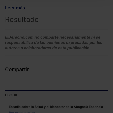
seleccionar solo aquellas que quieras permitir en tu
Leer más
navegador. Si no seleccionas ninguna utilizaremos
las que sean indispensables para la navegación.
Resultado
Saber más acerca de las cookies
ElDerecho.com no comparte necesariamente ni se
responsabiliza de las opiniones expresadas por los
autores o colaboradores de esta publicación
Compartir
EBOOK
Estudio sobre la Salud y el Bienestar de la Abogacía Española
Ver producto