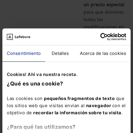
un precio especial
para que domines
todas las
modificaciones en
materia Laboral y
de Seguridad
Social:
Pack
Consentimiento
Detalles
Acerca de las cookies
Memento Social +
Memento Express
Novedades
Cookies! Ahí va nuestra receta.
Sociales
¿Qué es una cookie?
Las cookies son
pequeños fragmentos de texto
que
los sitios web que visitas envían al
navegador
con el
objetivo de
recordar la información sobre tu visita
.
¿Para qué las utilizamos?
DERECHO LABORAL