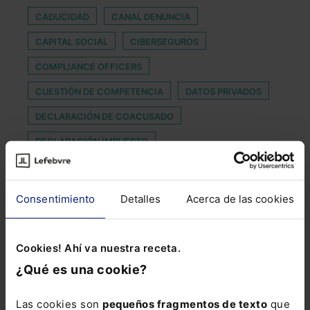
CADUCIDAD
CANAL DENUNCIA
CAPITAL SOCIAL
CIBERSEGUROS
COMPLIANCE OFFICERS
CUESTIÓN DE COMPETENCIA
DATOS PRIVADOS
DECLARACIÓN DE COACUSADO
DECLARACIÓN IMPUESTO
DERECHO GEOESPACIAL
DOMINGOS
ECONOMISTAS
ESCRIVÁ
ESPORTS
Consentimiento
Detalles
Acerca de las cookies
ESTATUTO DE TRABAJADORES
IMSERSO
INCUMPLIMIENTO DE OBLIGACIÓN DE PREAVISO
Cookies! Ahí va nuestra receta.
NUEVO DIRECTOR
PARTICIPACIÓN TELEMÁTICA
¿Qué es una cookie?
PATENTE
PLAN GENERAL DE CONTABILIDAD
Las cookies son
pequeños fragmentos de texto
que