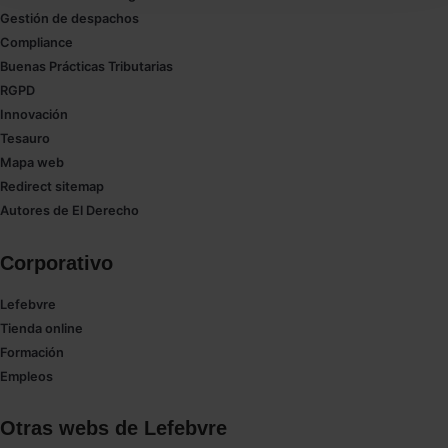
seleccionar solo aquellas que quieras permitir en tu
Gestión de despachos
navegador. Si no seleccionas ninguna utilizaremos
Compliance
las que sean indispensables para la navegación.
Buenas Prácticas Tributarias
RGPD
Saber más acerca de las cookies
Innovación
Tesauro
Mapa web
Redirect sitemap
Autores de El Derecho
Corporativo
Lefebvre
Tienda online
Formación
Empleos
Otras webs de Lefebvre