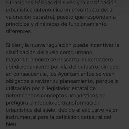
situaciones básicas del suelo y la clasificación
También puedes
configurar
las cookies y
urbanística autonómica en el contexto de la
seleccionar solo aquellas que quieras permitir en tu
valoración catastral, puesto que responden a
navegador. Si no seleccionas ninguna utilizaremos
principios y dinámicas de funcionamiento
las que sean indispensables para la navegación.
diferentes.
Saber más acerca de las cookies
Si bien, la nueva regulación puede incentivar la
clasificación del suelo como urbano,
mayoritariamente se descarta un verdadero
condicionamiento por vía del catastro, sin que,
en consecuencia, los Ayuntamientos se vean
obligados a revisar su planeamiento, porque la
utilización por el legislador estatal de
determinados conceptos urbanísticos no
prefigura el modelo de transformación
urbanística del suelo, debido al exclusivo valor
instrumental para la definición catastral del
bien.