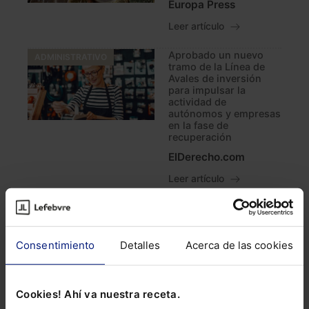
Europa Press
Leer artículo
Aprobado un nuevo
ADMINISTRATIVO
tramo de la Línea de
Avales de inversión
para impulsar la
actividad de
autónomos y empresas
en la fase de
recuperación
ElDerecho.com
Leer artículo
La Eurocámara
ADMINISTRATIVO
aprueba conceder 36
millones a España para
financiar medidas
Consentimiento
Detalles
Acerca de las cookies
contra la pandemia
Europa Press
Cookies! Ahí va nuestra receta.
Leer artículo