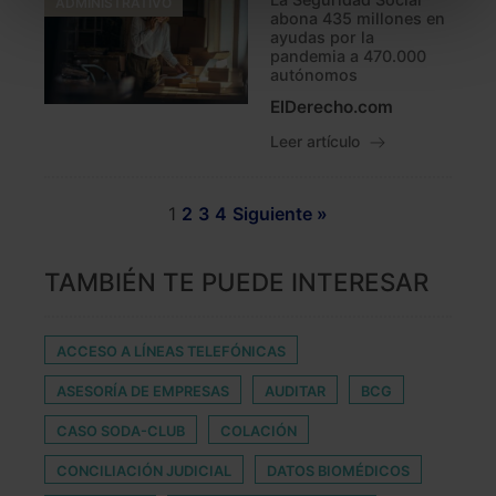
ADMINISTRATIVO
abona 435 millones en
todas las cookies excepto aquellas imprescindibles.
ayudas por la
También puedes
configurar
las cookies y
pandemia a 470.000
autónomos
seleccionar solo aquellas que quieras permitir en tu
navegador. Si no seleccionas ninguna utilizaremos
ElDerecho.com
las que sean indispensables para la navegación.
Leer artículo
Saber más acerca de las cookies
1
2
3
4
Siguiente »
TAMBIÉN TE PUEDE INTERESAR
ACCESO A LÍNEAS TELEFÓNICAS
ASESORÍA DE EMPRESAS
AUDITAR
BCG
CASO SODA-CLUB
COLACIÓN
CONCILIACIÓN JUDICIAL
DATOS BIOMÉDICOS