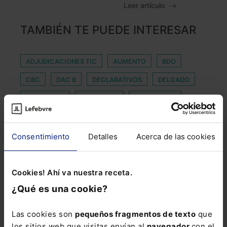
Leer artículo
TAMBIÉN TE PUEDE INTERESAR
ADJUDICACIONES TIC
AUMENTO
BDO
CBC
DAC 6
DECLARATIVOS
DELGADO
DISCOTECA
EXPUESTAS
INDEFINIDOS
INDEMNIDAD
KASEYA
MITOS
MOTOR
PERSONA CONSUMIDORA VULNERABLE
Consentimiento
Detalles
Acerca de las cookies
PIRATERÍA EDITORIAL
PLAN ESTATAL DE VIVIENDA
PREMIOS EXPANSION JURIDICO
Cookies! Ahí va nuestra receta.
¿Qué es una cookie?
PROTECCIÓN DE CONSUMIDORES
PROTECCION PENAL
Las cookies son
pequeños fragmentos de texto
que
los sitios web que visitas envían al
navegador
con el
PROTECCIÓN PERSONAS HUÉRFANAS