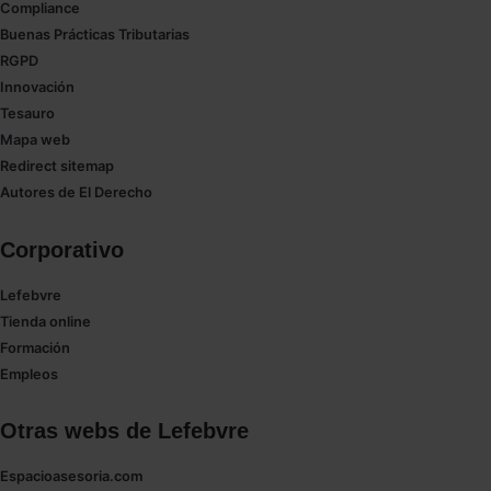
Compliance
navegador. Si no seleccionas ninguna utilizaremos
Buenas Prácticas Tributarias
las que sean indispensables para la navegación.
RGPD
Innovación
Saber más acerca de las cookies
Tesauro
Mapa web
Redirect sitemap
Autores de El Derecho
Corporativo
Lefebvre
Tienda online
Formación
Empleos
Otras webs de Lefebvre
Espacioasesoria.com