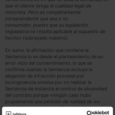
que el cliente tenga la cualidad legal de
minorista. Pero es completamente
intrascendente que sea o no
consumidor, puesto que su legislación
reguladora no resulta aplicable al supuesto de
hecho
» (subrayado nuestro).
En suma, la afirmación que contiene la
Sentencia lo es desde el planteamiento de un
error vicio del consentimiento, lo que se
confirma cuando la Sentencia excluye la
alegación de infracción procesal por
incongruencia omisiva por no realizar la
Sentencia de instancia el control de abusividad
del contrato porque «
ningún caso hubo
propiamente una petición de nulidad de los
contratos por contener cláusulas abusivas
»,
excluyendo luego, y en todo caso, la llamada a