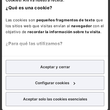
nuevo presidente del
Instituto de Censores
¿Qué es una cookie?
Jurados de Cuentas de
España
Las cookies son
pequeños fragmentos de texto
que
El Derecho
los sitios web que visitas envían al
navegador
con el
Leer artículo
objetivo de
recordar la información sobre tu visita
.
Nuevas perspectivas
ADMINISTRATIVO
¿Para qué las utilizamos?
del enjuiciamiento
contable: El control
casacional
En Lefebvre utilizamos las cookies con
fines
César Tolosa Tribiño
analíticos
para tratar de
mejorar tu experiencia
en
Aceptar y cerrar
Leer artículo
nuestra página web. También con fines publicitarios,
para poder mostrarte publicidad y contenidos de tu
La contabilidad en el
CIVIL
interés.
proceso concursal y su
Configurar cookies
importancia en la
rendición de cuentas
¿Qué puedes hacer?
Francisco Tomás
Aceptar solo las cookies esenciales
Iñigo Valdivia
Puedes
aceptar
las cookies para que tu experiencia
en la web sea óptima
Leer artículo