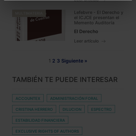
Puedes
aceptar solo las esenciales
para denegar
Lefebvre - El Derecho y
todas las cookies excepto aquellas imprescindibles.
MULTIMATERIA
el ICJCE presentan el
También puedes
configurar
las cookies y
Memento Auditoría
seleccionar solo aquellas que quieras permitir en tu
El Derecho
navegador. Si no seleccionas ninguna utilizaremos
Leer artículo
las que sean indispensables para la navegación.
Saber más acerca de las cookies
1
2
3
Siguiente »
TAMBIÉN TE PUEDE INTERESAR
ACCOUNTEX
ADMINISTRACIÓN FORAL
CRISTINA HERRERO
DILUCION
ESPECTRO
ESTABILIDAD FINANCIERA
EXCLUSIVE RIGHTS OF AUTHORS