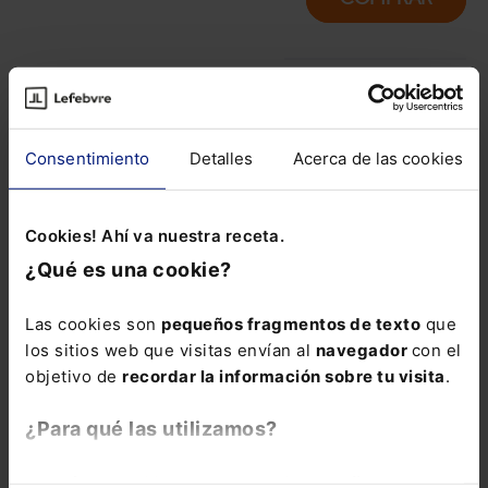
Cómo aplicar la
inteligencia
artificial
Consentimiento
Detalles
Acerca de las cookies
generativa en la
Administración
pública con
Cookies! Ahí va nuestra receta.
criterio, seguridad
¿Qué es una cookie?
y enfoque
práctico.
Las cookies son
pequeños fragmentos de texto
que
los sitios web que visitas envían al
navegador
con el
La inteligencia
objetivo de
recordar la información sobre tu visita
.
artificial generativa
ya está entrando
¿Para qué las utilizamos?
en la
Administración
En Lefebvre utilizamos las cookies con
fines