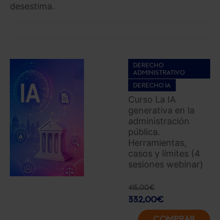
desestima.
DERECHO
ADMINISTRATIVO
DERECHO IA
Curso La IA
generativa en la
administración
pública.
Herramientas,
casos y límites (4
sesiones webinar)
415,00
€
332,00
€
COMPRAR