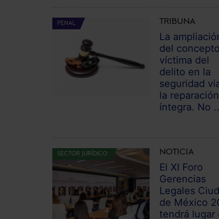
TRIBUNA
PENAL
La ampliació
del concept
víctima del
delito en la
seguridad via
la reparació
íntegra. No ..
NOTICIA
SECTOR JURÍDICO
El XI Foro
Gerencias
Legales Ciu
de México 2
tendrá lugar 