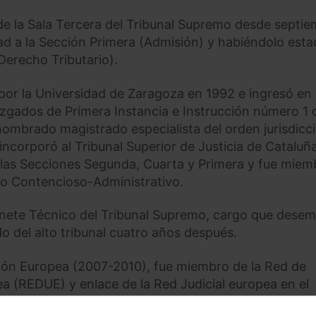
de la Sala Tercera del Tribunal Supremo desde septi
dad a la Sección Primera (Admisión) y habiéndolo est
Derecho Tributario).
por la Universidad de Zaragoza en 1992 e ingresó en 
Juzgados de Primera Instancia e Instrucción número 1 
 nombrado magistrado especialista del orden jurisdicc
ncorporó al Tribunal Superior de Justicia de Cataluña
las Secciones Segunda, Cuarta y Primera y fue miem
 lo Contencioso-Administrativo.
inete Técnico del Tribunal Supremo, cargo que dese
del alto tribunal cuatro años después.
Unión Europea (2007-2010), fue miembro de la Red de
a (REDUE) y enlace de la Red Judicial europea en el
l Academia de Jurisprudencia y Legislación de Españ