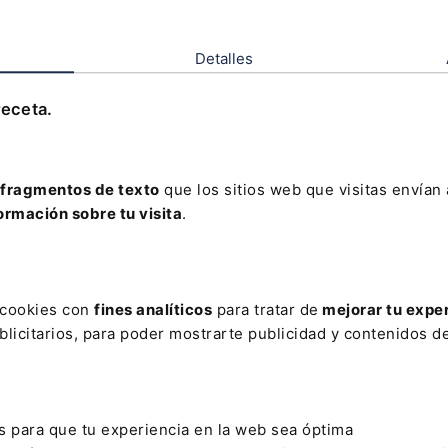
ofesor asociado de la Universidad Internacional de
Detalles
y seminarios organizados por instituciones nacional
úblicas, Asociación Europea para el Estudio del Dere
receta.
nternacionales como la Association of the Councils o
dictions of de European Union (ACA Europe) y Resea
EUAL) en los ámbitos de Derecho de la Unión Europ
fragmentos de texto
que los sitios web que visitas envían
istintas publicaciones sobre estas disciplinas jurídica
ormación sobre tu visita
.
en ninguna asociación judicial durante su mandato 
s cookies con
fines analíticos
para tratar de
mejorar tu expe
licitarios, para poder mostrarte publicidad y contenidos de
ORAL
cial 2026
s para que tu experiencia en la web sea óptima