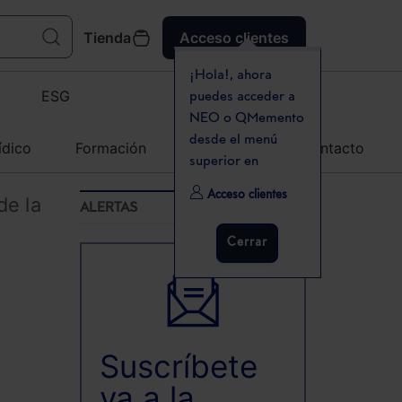
Tienda
Acceso clientes
¡Hola!, ahora
ESG
puedes acceder a
NEO o QMemento
desde el menú
ídico
Formación
Agenda
Contacto
superior en
Acceso clientes
de la
ALERTAS
Cerrar
Suscríbete
ya a la