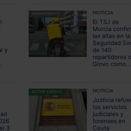
NOTICIA
ADMINISTRATIVO
n
El TSJ de
o
Murcia confi
las altas en la
Seguridad Soc
l y
de 140
n
repartidores 
.
Glovo como..
NOTICIA
SECTOR JURÍDICO
Justicia refue
los servicios
dad
judiciales y
026
forenses en
el 3
Ceuta