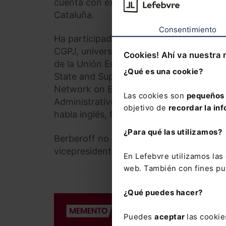
cuenta con experiencia docente como pr
Cataluña.
Consentimiento
Ha participado como ponente en cursos 
CGPJ, universidades, administraciones p
Cookies! Ahí va nuestra 
de la Unión Europea (AEDEUR), etc.- e i
¿Qué es una cookie?
State and Supreme Administrative Juris
Network on EU Administrative Law (ReN
Las cookies son
pequeños 
Administrativo y Tributario; es autor de d
objetivo de
recordar la inf
habla inglés, francés y catalán.
¿Para qué las utilizamos?
Berberoff no ocupará cargos orgánicos 
vicepresidente del Tribunal Supremo.
En Lefebvre utilizamos la
web. También con fines pub
¿Qué puedes hacer?
DERECHO LAB
Memento So
Puedes
aceptar
las cookie