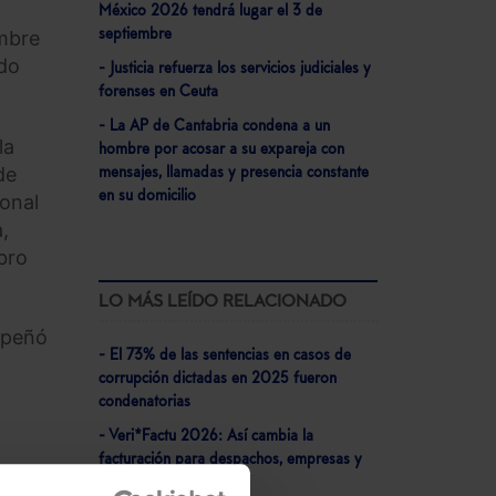
México 2026 tendrá lugar el 3 de
septiembre
embre
ado
- Justicia refuerza los servicios judiciales y
forenses en Ceuta
- La AP de Cantabria condena a un
la
hombre por acosar a su expareja con
de
mensajes, llamadas y presencia constante
en su domicilio
ional
,
bro
LO MÁS LEÍDO RELACIONADO
mpeñó
- El 73% de las sentencias en casos de
corrupción dictadas en 2025 fueron
condenatorias
- Veri*Factu 2026: Así cambia la
facturación para despachos, empresas y
a y
negocios autónomos