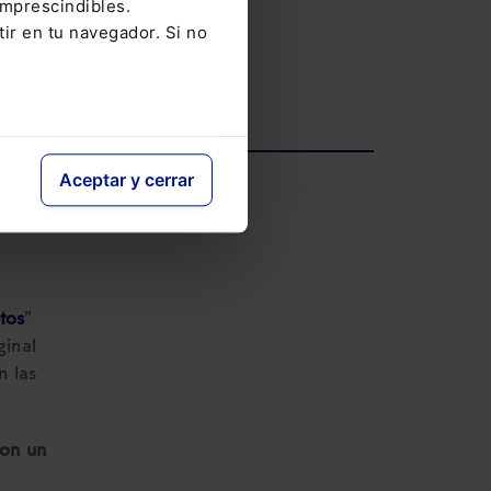
imprescindibles.
V Congreso AECEM
tir en tu navegador. Si no
12-05-2026
Ver agenda completa
INFORMACIÓN
Aceptar y cerrar
ltimo
Saber más
tos
”
ginal
 las
con un