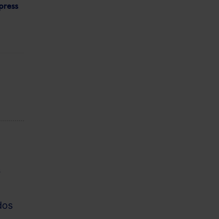
press
s
dos