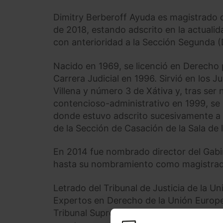
Dimitry Berberoff Ayuda es magistrado 
de 2018, estando adscrito en la actuali
con anterioridad a la Sección Segunda (
Nacido en 1969, se licenció en Derecho 
Carrera Judicial en 1996. Sirvió en los 
Villena y número 3 de Xátiva y, tras ser
contencioso-administrativo en 1999, se i
donde estuvo adscrito sucesivamente a 
de la Sección de Casación de la Sala de
En 2014 fue nombrado director del Gab
hasta su nombramiento como magistrado 
Letrado del Tribunal de Justicia de la 
Expertos en Derecho de la Unión Europe
Tribunal Supremo. Es miembro de la Rea