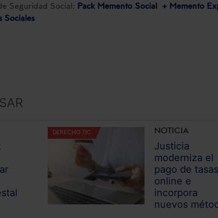
de Seguridad Social:
Pack Memento Social + Memento Ex
 Sociales
ESAR
NOTICIA
DERECHO TIC
:
Justicia
moderniza el
ar
pago de tasa
online e
stal
incorpora
nuevos méto