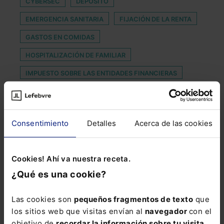
CYBERSEC
DEPOSITO
EMERGENCIA SANITARIA
FIJACIÓN DE LA RENTA
GASTOS EN COMIDAS
HOSPITALIZACIÓN DE FAMILIAR
IMPUESTO SOBRE LAS ENTIDADES FINANCIERAS
LC
LEY DE PROCEDIMIENTO ADMINISTRATIVO COMÚN DE
LAS ADMINISTRACIONES PÚBLICA
Consentimiento
Detalles
Acerca de las cookies
LIBERTAD DE CIRCULACIÓN
MAQUINA RECREATIVA
MODELOS TRIBUTARIOS
Cookies! Ahí va nuestra receta.
¿Qué es una cookie?
PREMIO MEMORIAL DEGÀ RODA I VENTURA 2018
PRESUPUESTOS GENERALES DEL ESTADO 2022
Las cookies son
pequeños fragmentos de texto
que
los sitios web que visitas envían al
navegador
con el
PROFESION
PRUEBA DOCUMENTAL
REA
objetivo de
recordar la información sobre tu visita
.