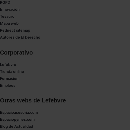
las que sean indispensables para la navegación.
RGPD
Innovación
Saber más acerca de las cookies
Tesauro
Mapa web
Redirect sitemap
Autores de El Derecho
Corporativo
Lefebvre
Tienda online
Formación
Empleos
Otras webs de Lefebvre
Espacioasesoria.com
Espaciopymes.com
Blog de Actualidad