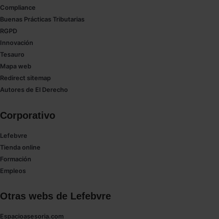
navegador. Si no seleccionas ninguna utilizaremos
Compliance
las que sean indispensables para la navegación.
Buenas Prácticas Tributarias
RGPD
Saber más acerca de las cookies
Innovación
Tesauro
Mapa web
Redirect sitemap
Autores de El Derecho
Corporativo
Lefebvre
Tienda online
Formación
Empleos
Otras webs de Lefebvre
Espacioasesoria.com