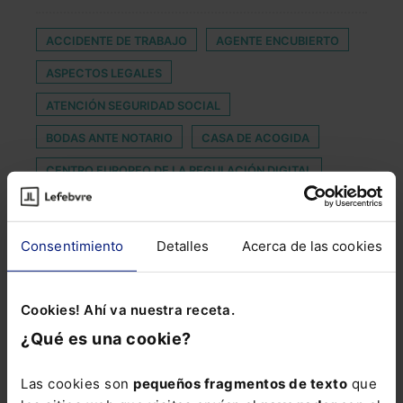
ACCIDENTE DE TRABAJO
AGENTE ENCUBIERTO
ASPECTOS LEGALES
ATENCIÓN SEGURIDAD SOCIAL
BODAS ANTE NOTARIO
CASA DE ACOGIDA
CENTRO EUROPEO DE LA REGULACIÓN DIGITAL
CIBERDELINCUENCIA
DEMANDADO
DERECHO PENITENCIARIO
Consentimiento
Detalles
Acerca de las cookies
DIRECTIVA 2008/95/CE
DOCTRINA CASACIONAL
ESTAMBUL
Cookies! Ahí va nuestra receta.
FASES DE DESESCALADA EN LA JUSTICIA
¿Qué es una cookie?
FIRMA ELECTRÓNICA CUALIFICADA
Las cookies son
pequeños fragmentos de texto
que
IMPUESTOS ESPECIALES
INDEFINIDOS