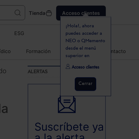
Tienda
Acceso clientes
¡Hola!, ahora
ESG
puedes acceder a
NEO o QMemento
desde el menú
ídico
Formación
Agenda
Contacto
superior en
Acceso clientes
do
ALERTAS
Cerrar
la
Suscríbete ya
a la alerta