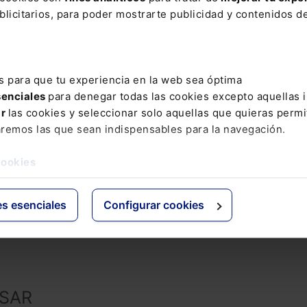
licitarios, para poder mostrarte publicidad y contenidos de
 práctica, cómo seleccionar, utilizar y controlar
generativa en función de cada tarea, los datos impli
mativas, con casos reales y aplicables desde el prime
pción incluye la
Guía rápida: IA generativa para la
s para que tu experiencia en la web sea óptima
lica
en formato electrónico durante 6 meses.
senciales
para denegar todas las cookies excepto aquellas 
ar
las cookies y seleccionar solo aquellas que quieras permi
aremos las que sean indispensables para la navegación.
cookies
COMENTAR
es esenciales
Configurar cookies
ESAR