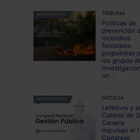
TRIBUNA
ADMINISTRATIVO
Políticas de
prevención 
incendios
forestales
propuestas 
los grupos d
investigació
un...
NOTICIA
ADMINISTRATIVO
Lefebvre y e
Cabildo de 
Canaria
impulsan el I
Congreso