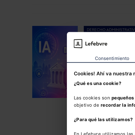
DERECHO ADMINISTRATI
Curso La IA generat
límites (4 sesiones 
Consentimiento
415,00
€
COM
332,00
€
Cookies! Ahí va nuestra 
¿Qué es una cookie?
Cómo aplicar la inte
con criterio, segur
Las cookies son
pequeños 
objetivo de
recordar la inf
La inteligencia arti
pública, pero no to
¿Para qué las utilizamos?
utilizarse sin crite
En Lefebvre utilizamos la
jurídicos o problem