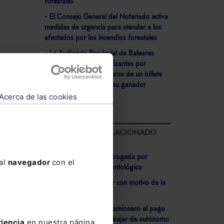
forestales
- El Consejo General del Notariado activa
medidas de urgencia para atender a los
afectados por los incendios forestales
- La Audiencia Provincial de Baleares
 y
juzgará a dos narcotraficantes por
blanquear 250.000 euros de un billete
de lotería comprado a su ganador
Acerca de las cookies
LO MÁS LEÍDO RELACIONADO
ública
- Sanción impuesta a abogada por
 al
navegador
con el
infringir una norma deontológica
- Medidas en el alquiler con motivo de la
guerra de Irán
- Negativa a dar a un camionero el pago
único del paro para trabajar de autónomo
riencia
en nuestra página