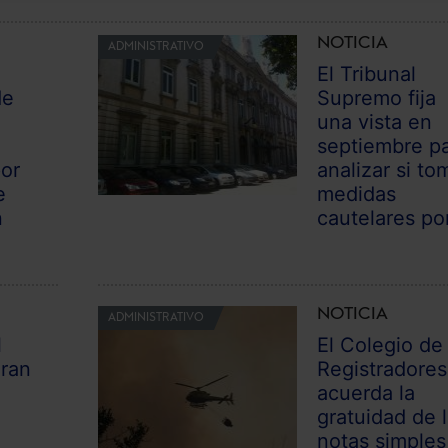
NOTICIA
ADMINISTRATIVO
El Tribunal
de
Supremo fija
una vista en
septiembre p
por
analizar si to
e
medidas
n
cautelares por
NOTICIA
ADMINISTRATIVO
l
El Colegio de
Gran
Registradores
acuerda la
gratuidad de 
notas simples