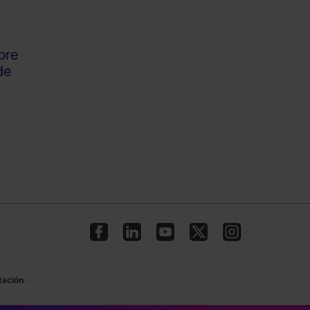
bre
de
tación
·