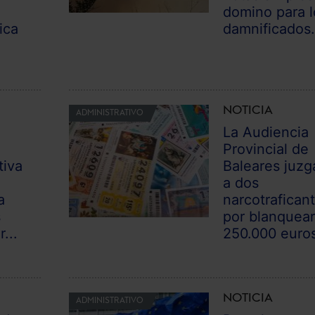
domino para l
ica
damnificados.
NOTICIA
ADMINISTRATIVO
La Audiencia
Provincial de
tiva
Baleares juzg
a dos
a
narcotrafican
s
por blanquea
...
250.000 euros
NOTICIA
ADMINISTRATIVO