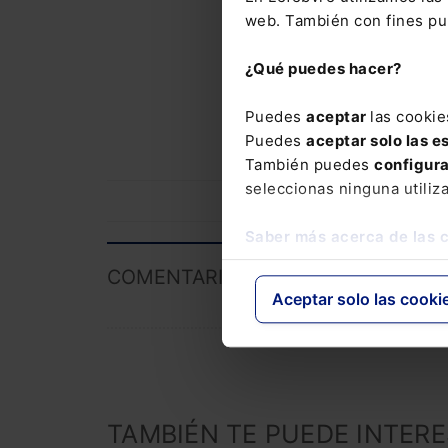
web. También con fines pub
aprenderás, de forma
herramientas de IA 
¿Qué puedes hacer?
y las exigencias nor
momento.
La inscri
Puedes
aceptar
las cookie
Administración Púb
Puedes
aceptar solo las e
También puedes
configur
seleccionas ninguna utiliz
Saber más acerca de las 
COMENTARIOS
Aceptar solo las cooki
TAMBIÉN TE PUEDE INTER