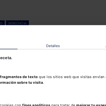
VO
DERECHO IA
iva en la administración pública. Herramientas, casos
webinar)
Detalles
PRAR
receta.
ligencia artificial generativa en la Administración p
idad y enfoque práctico.
fragmentos de texto
que los sitios web que visitas envían
ormación sobre tu visita
.
ficial generativa ya está entrando en la Administración
das las herramientas sirven para lo mismo ni pueden
rio. Un uso inadecuado puede generar
errores, riesgos
s cookies con
fines analíticos
para tratar de
mejorar tu expe
as de seguridad de la información
. En este curso