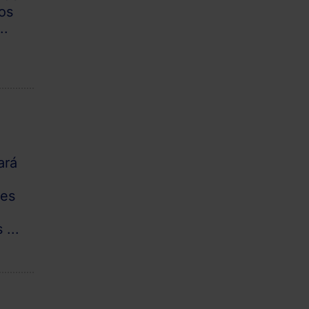
os
..
ará
tes
r
 ...