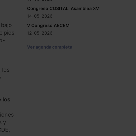
Congreso COSITAL. Asamblea XV
14-05-2026
 bajo
V Congreso AECEM
cipios
12-05-2026
o-
Ver agenda completa
 los
o
e los
ciones
s y
CDE,