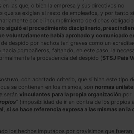
 en las que, o bien la empresa y sus directivos no
s que se exigían al resto de empleados, y por tanto s
inariamente por el incumplimiento de dichas obligaci
o siguió el procedimiento disciplinario, prescindien
 que voluntariamente había aprobado y comunicado e
n de despido por hechos tan graves como un acredit
io hacia compañeros, faltando, en este caso, la necesa
r formalmente la procedencia del despido (
STSJ País 
ostuvo, con acertado criterio, que si bien este tipo d
s
que se contienen en los mismos, son
normas unilate
ue serán
vinculantes
para la propia organizació
n por
ropios
” (imposibilidad de ir en contra de los propios 
al
,
si se hace referencia expresa a las mismas en la 
ado los hechos imputados por gravísimos que fueran,