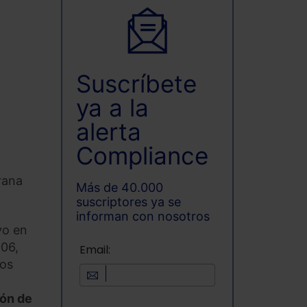
Suscríbete
ya a la
alerta
Compliance
rana
Más de 40.000
suscriptores ya se
informan con nosotros
vo en
006,
Email:
nos
ión de