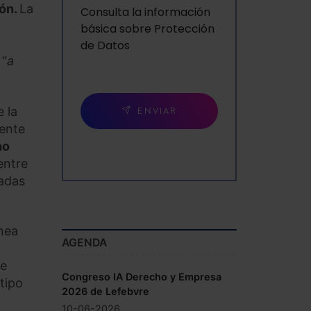
ión.
La
Consulta la información
básica sobre Protección
de Datos
 “
a
e la
ENVIAR
mente
no
entre
radas
nea
AGENDA
de
Congreso IA Derecho y Empresa
 tipo
2026 de Lefebvre
10-06-2026