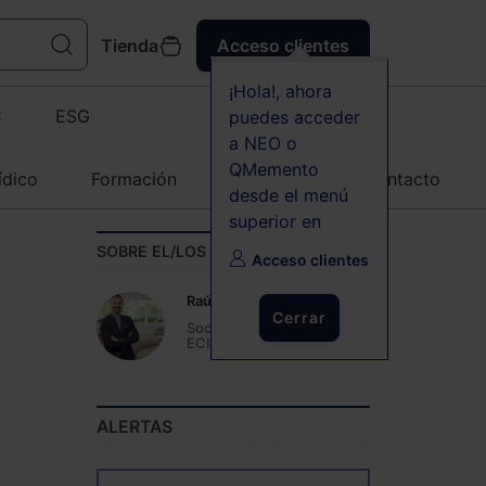
Tienda
Acceso clientes
¡Hola!, ahora
C
ESG
puedes acceder
a NEO o
QMemento
ídico
Formación
Agenda
Contacto
desde el menú
superior en
SOBRE EL/LOS AUTOR(ES)
Acceso clientes
Raúl Rojas Rosco
Cerrar
Socio del área laboral de
ECIJA
ALERTAS