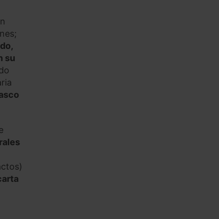
in
ones;
do,
n su
ado
ria
Vasco
e
rales
actos)
carta