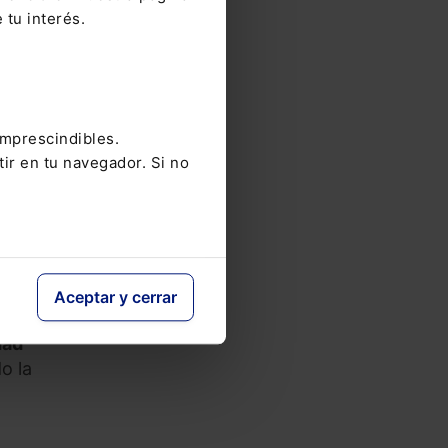
 tu interés.
gir
stión.
imprescindibles.
ma de
tir en tu navegador. Si no
r
nes,
n. De
Aceptar y cerrar
ral
dad
o la