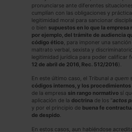
pronunciarse ante diferentes situaciones
cumplían con las obligaciones y práctica
legitimidad moral para sancionar discipl
o bien
supuestos en lo que la empresa n
por ejemplo, del trámite de audiencia
código ético
, para imponer una sanció
maltrato verbal, sexista y discriminator
legitimidad jurídica para poder califica
12 de abril de 2016, Rec. 512/2016
).
En este último caso, el Tribunal
a quem
s
códigos internos, y los procedimiento
de la empresa
sin rango normativo
sí q
aplicación de la
doctrina
de los “
actos p
y por el principio de
buena fe contractu
de despido
.
En estos casos, aun habiéndose acredit