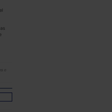
el
nas
e
es o