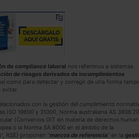
ión de
compliance
laboral
nos referimos a sistemas
ción de riesgos derivados de incumplimientos
 así como para detectar y corregir de una forma temp
evitar.
elacionados con la gestión del cumplimiento normati
as ISO 19600 y 31000, Norma australiana AS 3806.2
rticular (Convenios OIT en materia de derechos huma
ropea o la Norma SA 8000 en el ámbito de la
s
”, RSE) proponen “
marcos de referencia
” en la
gest