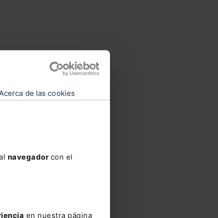
los
dad de
Acerca de las cookies
sí y
 al
navegador
con el
cias
 el
ia de
/o
riencia
en nuestra página