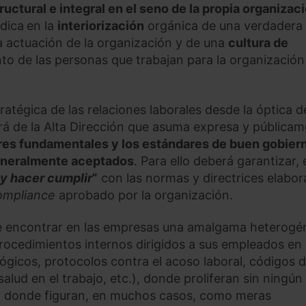
ructural e integral en el seno de la propia organizac
dica
en la
interiorización
orgánica de una verdadera
a actuación de la organización y de una
cultura de
o de las personas que trabajan para la organización
atégica de las relaciones laborales desde la óptica d
rá de la Alta Dirección que asuma expresa y pública
res fundamentales y los estándares de buen gobier
eneralmente aceptados
. Para ello deberá garantizar, 
 y hacer cumplir
”
con las normas y directrices elabo
ompliance
aprobado por la organización.
e encontrar en las empresas una amalgama heterogé
procedimientos internos dirigidos a sus empleados en
ógicos, protocolos contra el acoso laboral, códigos 
alud en el trabajo, etc.), donde proliferan sin ningún
 y donde figuran, en muchos casos, como meras