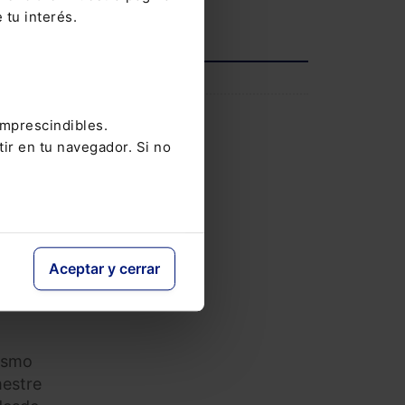
 tu interés.
Ver agenda completa
one un
INFORMACIÓN
1
7.746
Saber más
imprescindibles.
ntos
tir en tu navegador. Si no
an en
 se
Aceptar y cerrar
,
mismo
mestre