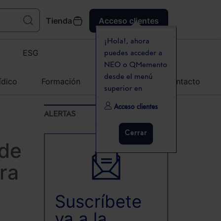
Tienda
Acceso clientes
¡Hola!, ahora
ESG
puedes acceder a
NEO o QMemento
desde el menú
ídico
Formación
Agenda
Contacto
superior en
Acceso clientes
ALERTAS
Cerrar
 de
ra
Suscríbete
ya a la