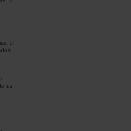
desde
as. El
ados:
5
e las
s