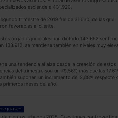
.775 nuevos asuntos. El total de asuntos ingresados 
pecializados asciende a 431.920.
segundo trimestre de 2019 fue de 31.630, de las que
ron favorables al cliente.
estos órganos judiciales han dictado 143.662 sentenci
an 138.912, se mantiene también en niveles muy elev
ne una tendencia al alza desde la creación de estos
encias del trimestre son un 79,56% más que las 17.61
También suponen un incremento del 2,88% respecto d
es primeros meses del año.
HO JURÍDICO
endamientos urbanos 2025. Cuestiones controvertida