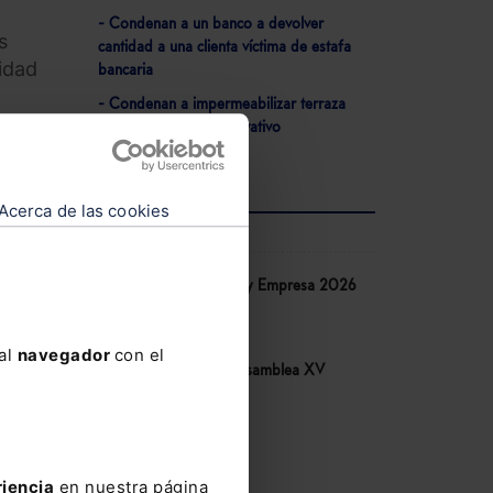
- Condenan a un banco a devolver
s
cantidad a una clienta víctima de estafa
idad
bancaria
- Condenan a impermeabilizar terraza
comunitaria de uso privativo
,6%);
adura
bria
Acerca de las cookies
AGENDA
Congreso IA Derecho y Empresa 2026
os
de Lefebvre
10-06-2026
 al
navegador
con el
Congreso COSITAL. Asamblea XV
,4%);
14-05-2026
yor a
V Congreso AECEM
 y
12-05-2026
riencia
en nuestra página