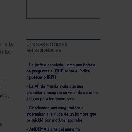
ue la
ÚLTIMAS NOTICIAS
RELACIONADAS
n los
- La Justicia española ultima una batería
de preguntas al TJUE sobre el índice
hipotecario IRPH
en
- La AP de Murcia avala que una
a
propietaria recupere su vivienda de renta
ado,
antigua para independizarse
- Condenada una aseguradora a
indemnizar a la viuda de un hombre que
s
se suicidó por motivos laborales
ra
- ANDEMA alerta del aumento