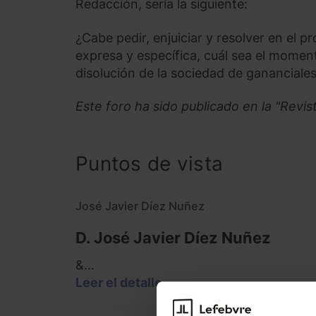
Redacción, sería la siguiente:
¿Cabe pedir, enjuiciar y resolver en el 
expresa y específica, cuál sea el momen
disolución de la sociedad de gananciale
Este foro ha sido publicado en la "Revis
Puntos de vista
José Javier Díez Nuñez
D. José Javier Díez Nuñez
&...
Leer el detalle