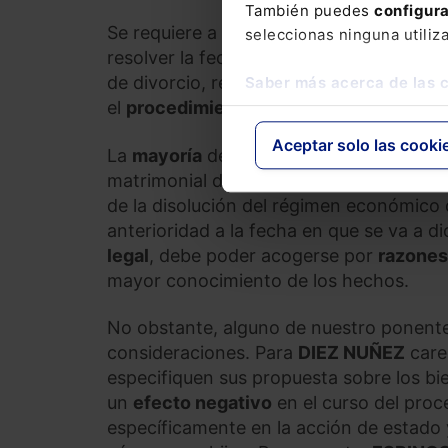
También puedes
configur
Se requiere a nuestros expertos colabor
seleccionas ninguna utiliz
resolver la fecha en la que queda disuelt
de divorcio, requerida por la existencia
Saber más acerca de las 
el
procedimiento de formación de inven
Aceptar solo las cooki
La
mayoría
de nuestros ponentes consid
matrimonial de separación, divorcio o nul
de la disolución del régimen económico
anterioridad a la fecha en que se va a d
legal
, debe poder acogerse por
razones
mayor conocimiento de los hechos.
No obstante, alguno de nuestro ponent
consideraciones. Para
DIEZ NUÑEZ
care
especifiquen sus propuesta sobre los bi
un
efecto negativo
en el curso del proc
específicamente en la acción de estado