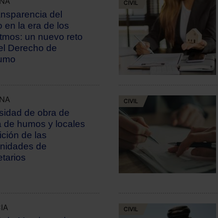
UNA
CIVIL
ansparencia del
o en la era de los
itmos: un nuevo reto
el Derecho de
umo
UNA
CIVIL
idad de obra de
a de humos y locales
ición de las
nidades de
etarios
IA
CIVIL