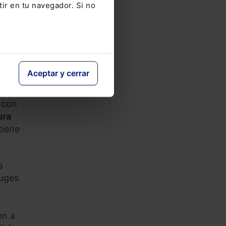
tir en tu navegador. Si no
ede
tencia
rsia.
Aceptar y cerrar
 fecha
 con
ura
tiene
s
yuges
en a