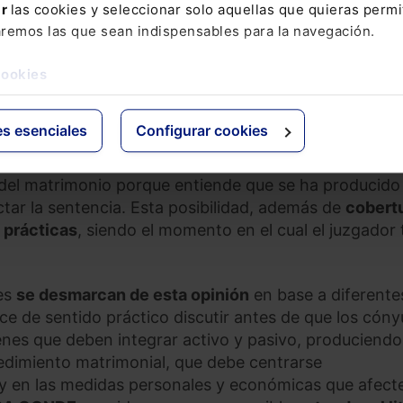
ar
las cookies y seleccionar solo aquellas que quieras permi
adores su opinión sobre si el
proceso matrimonial
pu
aremos las que sean indispensables para la navegación.
a la sociedad de gananciales, diferente a la de la sen
 previa de una separación de hecho, o es en
cookies
tario
donde debe, en su caso, dirimirse esta controve
es esenciales
Configurar cookies
eran que es posible aprovechar el propio proceso
idad, si alguna de las partes solicita que se señale le
 del matrimonio porque entiende que se ha producido
ictar la sentencia. Esta posibilidad, además de
cobert
 prácticas
, siendo el momento en el cual el juzgador 
es
se desmarcan de esta opinión
en base a diferente
ce de sentido práctico discutir antes de que los cón
enes que deben integrar activo y pasivo, produciendo
edimiento matrimonial, que debe centrarse
 y en las medidas personales y económicas que afect