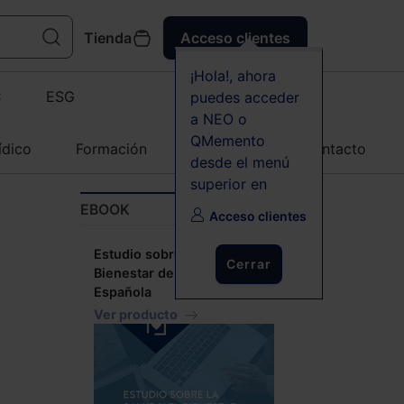
Tienda
Acceso clientes
¡Hola!, ahora
C
ESG
puedes acceder
a NEO o
QMemento
ídico
Formación
Agenda
Contacto
desde el menú
superior en
EBOOK
Acceso clientes
Estudio sobre la Salud y el
Cerrar
Bienestar de la Abogacía
Española
Ver producto