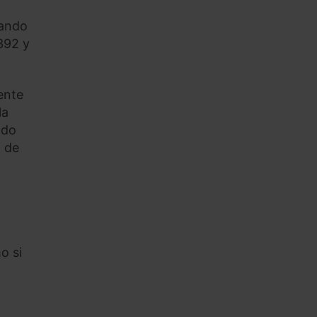
uando
1392 y
ente
la
ndo
a de
o si