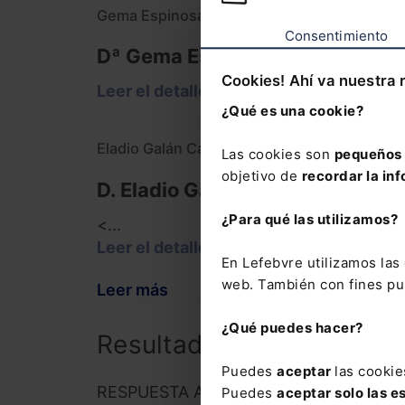
Gema Espinosa Conde
Consentimiento
Dª Gema Espinosa Conde
Cookies! Ahí va nuestra 
Leer el detalle
¿Qué es una cookie?
Eladio Galán Cáceres
Las cookies son
pequeños 
objetivo de
recordar la inf
D. Eladio Galán Cáceres
¿Para qué las utilizamos?
<...
Leer el detalle
En Lefebvre utilizamos la
web. También con fines pub
Leer más
¿Qué puedes hacer?
Resultado
Puedes
aceptar
las cookie
RESPUESTA APROBADA POR MAYORÍA 
Puedes
aceptar solo las e