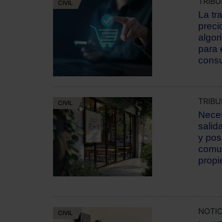
TRIB
CIVIL
La tr
preci
algor
para 
cons
TRIB
CIVIL
Neces
salid
y pos
comu
propi
NOTIC
CIVIL