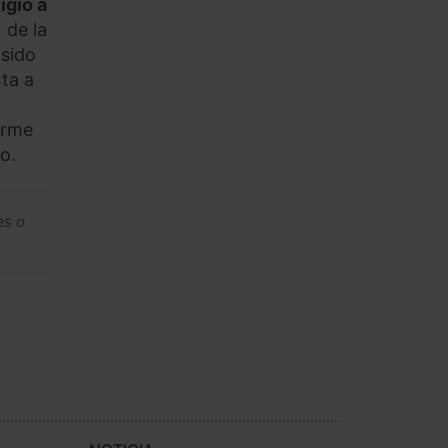
igio a
 de la
 sido
ta a
orme
o.
es o