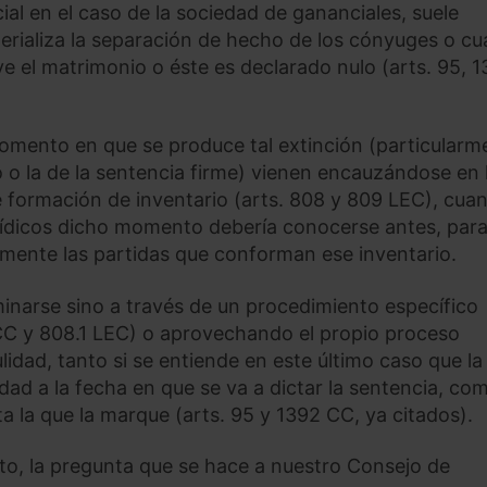
ial en el caso de la sociedad de gananciales, suele
rializa la separación de hecho de los cónyuges o c
ve el matrimonio o éste es declarado nulo (arts. 95, 
momento en que se produce tal extinción (particularm
 o la de la sentencia firme) vienen encauzándose en 
de formación de inventario (arts. 808 y 809 LEC), cua
ídicos dicho momento debería conocerse antes, par
mente las partidas que conforman ese inventario.
narse sino a través de un procedimiento específico
 CC y 808.1 LEC) o aprovechando el propio proceso
lidad, tanto si se entiende en este último caso que la
dad a la fecha en que se va a dictar la sentencia, com
ta la que la marque (arts. 95 y 1392 CC, ya citados).
o, la pregunta que se hace a nuestro Consejo de