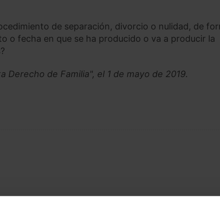
procedimiento de separación, divorcio o nulidad, de fo
to o fecha en que se ha producido o va a producir la
s?
ta Derecho de Familia", el 1 de mayo de 2019.