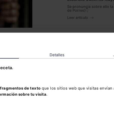
Se pronuncia sobre ello l
de Porres)👇
Leer artículo
La responsabilidad 
referencia a la pris
César Tolosa Tribiño
Detalles
En nuestro país, la Consti
los daños causados por er
receta.
del funcionamiento anorma
una i...
Leer artículo
fragmentos de texto
que los sitios web que visitas envían
ormación sobre tu visita
.
El TS establece que
indemnización al pe
preventiva