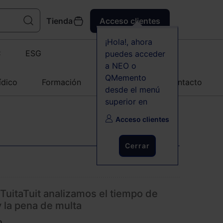
Tienda
Acceso clientes
¡Hola!, ahora
C
ESG
puedes acceder
a NEO o
QMemento
ídico
Formación
Agenda
Contacto
desde el menú
superior en
Acceso clientes
Cerrar
TuitaTuit analizamos el tiempo de
y la pena de multa
o