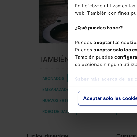
En Lefebvre utilizamos la
web. También con fines pub
¿Qué puedes hacer?
Puedes
aceptar
las cookie
Puedes
aceptar solo las e
También puedes
configur
TAMBIÉN TE PUEDE INTERES
seleccionas ninguna utiliz
ABONADOS
ALTA VELOCIDAD
BENITEZ
Saber más acerca de las 
EMBARAZADA
EQUIPO
FIELDFISHER
Aceptar solo las cooki
NUEVOS ERTES
ODIO
ON ONLINE SALES
ROBO DE DATOS
ROBOTIZACIÓN
SEGUN
Links directos
Corpor