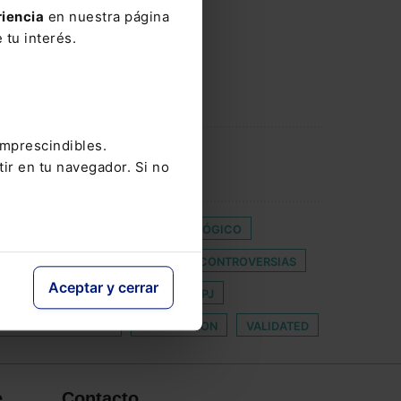
riencia
en nuestra página
 tu interés.
imprescindibles.
tir en tu navegador. Si no
OMPETENCIA
DERECHO TECNOLÓGICO
IOS ADECUADOS DE SOLUCIÓN DE CONTROVERSIAS
Aceptar y cerrar
CIMIENTO
RENOVACION DEL CGPJ
R BLANCO PERTEGAZ
TRAMTACION
VALIDATED
e
Contacto