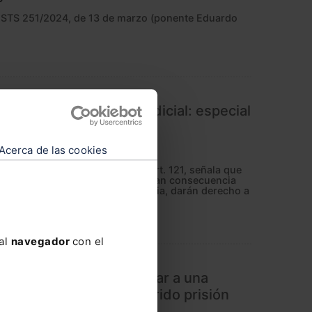
a STS 251/2024, de 13 de marzo (ponente Eduardo
patrimonial por error judicial: especial
ión preventiva
Acerca de las cookies
tución Española de 1978, en su art. 121, señala que
ror judicial, así como los que sean consecuencia
l de la Administración de Justicia, darán derecho a
 al
navegador
con el
 toda absolución da lugar a una
rjudicado que haya sufrido prisión