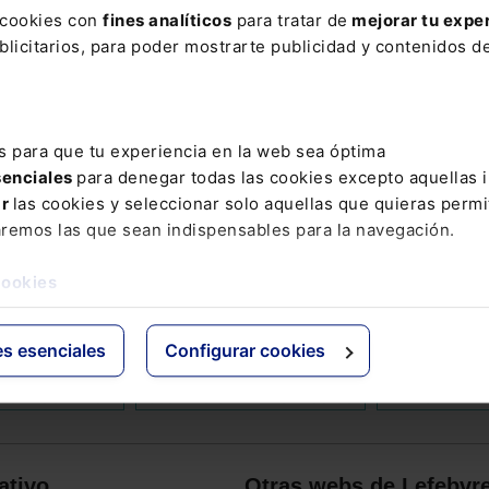
s cookies con
fines analíticos
para tratar de
mejorar tu expe
ElDerecho.com
licitarios, para poder mostrarte publicidad y contenidos de
Leer artículo
s para que tu experiencia en la web sea óptima
senciales
para denegar todas las cookies excepto aquellas 
ar
las cookies y seleccionar solo aquellas que quieras permi
AR
aremos las que sean indispensables para la navegación.
C-629/17
CIBERATRACOS
CRITERIOS
DERECHO DE C
cookies
GEMMA
IMIGRACIÓN
LIDER
MACROECONOMÍA
MED
es esenciales
Configurar cookies
 PLATFORM
PATRIA
PLATAFORMAS TECNOLÓGICAS
RENA
DO PROGENITOR
SUSPENSIÓN DE DESHAUCIOS
TERESA-PILA
ativo
Otras webs de Lefebvr