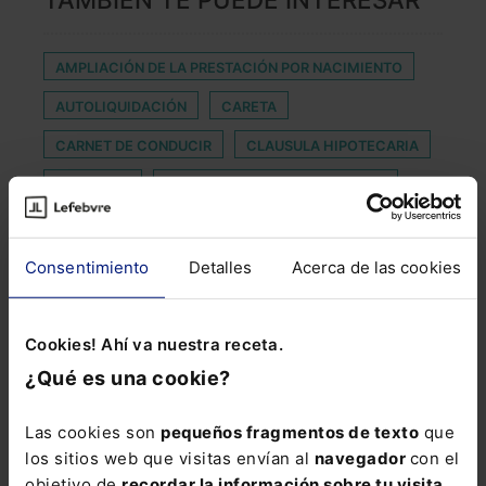
AMPLIACIÓN DE LA PRESTACIÓN POR NACIMIENTO
AUTOLIQUIDACIÓN
CARETA
CARNET DE CONDUCIR
CLAUSULA HIPOTECARIA
CLAUSURA
COMPLEMENTO DE TURNICIDAD
DELITO DE ABANDONO
ELEMENTOS DENOMINATIVOS
EMPLEO JOVEN
Consentimiento
Detalles
Acerca de las cookies
ENTIDADES DE CRÉDITO
EXTINGUISH
FIELDFISHER
FIKA
FORMACIÓN JURÍDICA
Cookies! Ahí va nuestra receta.
¿Qué es una cookie?
FORO DENAE
GASTOS REGISTRALES
INCAPACITADO
LEFEBVRE QUID
MAGRUDIS
Las cookies son
pequeños fragmentos de texto
que
los sitios web que visitas envían al
navegador
con el
MALLOCH
MEDIDAS PROTECCION
objetivo de
recordar la información sobre tu visita
.