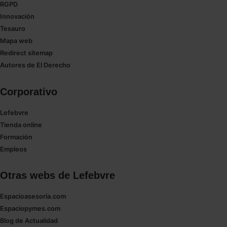
las que sean indispensables para la navegación.
RGPD
Innovación
Saber más acerca de las cookies
Tesauro
Mapa web
Redirect sitemap
Autores de El Derecho
Corporativo
Lefebvre
Tienda online
Formación
Empleos
Otras webs de Lefebvre
Espacioasesoria.com
Espaciopymes.com
Blog de Actualidad