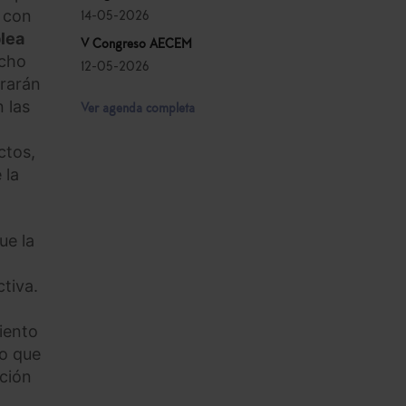
o con
14-05-2026
lea
V Congreso AECEM
icho
12-05-2026
urarán
 las
Ver agenda completa
ctos,
 la
ue la
ctiva.
iento
mo que
ación