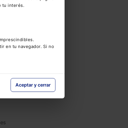
 tu interés.
bir la
tales,
l o
e,
imprescindibles.
tir en tu navegador. Si no
l
adas
Aceptar y cerrar
De
enga
 es