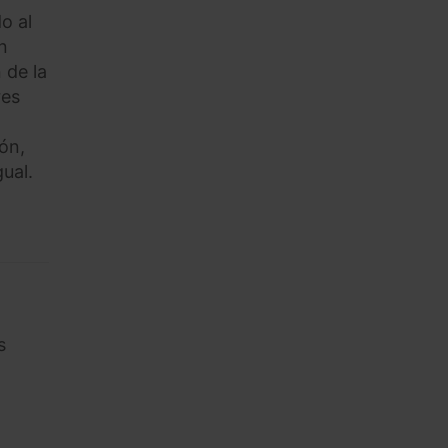
o al
n
 de la
res
ión,
gual.
s