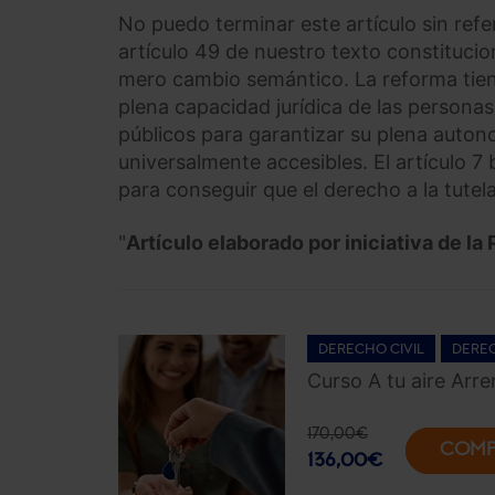
No puedo terminar este artículo sin refe
artículo 49 de nuestro texto constituci
mero cambio semántico. La reforma tiene
plena capacidad jurídica de las persona
públicos para garantizar su plena autono
universalmente accesibles. El artículo 7 
para conseguir que el derecho a la tutela
"
Artículo elaborado por iniciativa de l
DERECHO CIVIL
DEREC
Curso A tu aire Arr
170,00
€
COMP
136,00
€