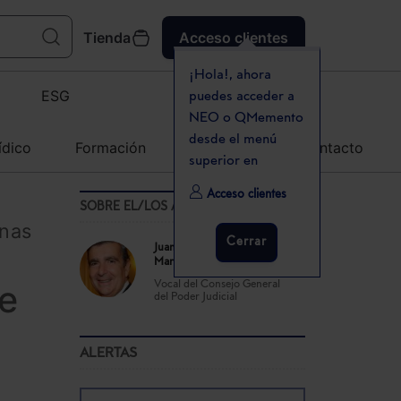
Tienda
Acceso clientes
¡Hola!, ahora
ESG
puedes acceder a
NEO o QMemento
desde el menú
ídico
Formación
Agenda
Contacto
superior en
Acceso clientes
SOBRE EL/LOS AUTOR(ES)
onas
Cerrar
Juan Manuel Fernández
Martínez
de
Vocal del Consejo General
del Poder Judicial
ALERTAS