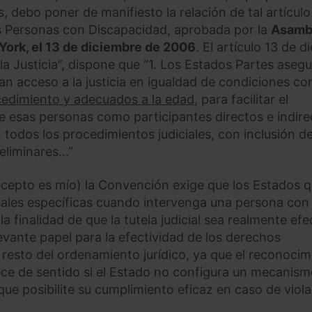
s, debo poner de manifiesto la relación de tal artícul
s Personas con Discapacidad, aprobada por la
Asamb
York, el 13 de diciembre de 2006
. El artículo 13 de d
 la Justicia”, dispone que “1. Los Estados Partes aseg
n acceso a la justicia en igualdad de condiciones con
cedimiento y adecuados a la edad
, para facilitar el
 esas personas como participantes directos e indire
 todos los procedimientos judiciales, con inclusión de
liminares...”
cepto es mío) la Convención exige que los Estados q
ales específicas cuando intervenga una persona con
finalidad de que la tutela judicial sea realmente efe
levante papel para la efectividad de los derechos
 resto del ordenamiento jurídico, ya que el reconocim
ece de sentido si el Estado no configura un mecanis
 que posibilite su cumplimiento eficaz en caso de viol