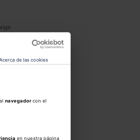
exige
demás,
ntes
mismo,
Acerca de las cookies
n
de
te
e
s de
 al
navegador
con el
me
e se
riencia
en nuestra página