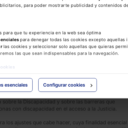
sona pueda acceder a la Justicia plenamente y en
licitarios, para poder mostrarte publicidad y contenidos de
e en tres planos: (i) Plano físico, para tener plena
alaciones judiciales; (ii) Plano comunicacional, para reci
 los medios adecuados: sistema Braille, formatos digi
, lenguaje de signos, entre otros; y (iii) Plano procesa
s para que tu experiencia en la web sea óptima
judiciales para defender un derecho propio (demandant
senciales
para denegar todas las cookies excepto aquellas 
ar
las cookies y seleccionar solo aquellas que quieras permi
aremos las que sean indispensables para la navegación.
cookies
 que detectar, en primer lugar, la propia necesidad de
minarse las específicas medidas que resultan adecu
es esenciales
Configurar cookies
necesario valorar si las mismas resultan razonables. 
z, fiscal, abogado, que ha de afrontar la situación, t
n sobre la Discapacidad y sobre las barreras que
sonas con discapacidad en el acceso a la Justicia.
era los ajustes que cabe hacer, cuya finalidad esencial