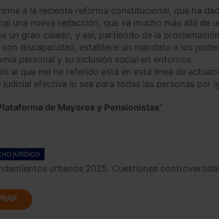
rirme a la reciente reforma constitucional, que ha dad
onal una nueva redacción, que va mucho más allá de u
 un gran calado, y así, partiendo de la proclamación
s con discapacidad, establece un mandato a los pode
mía personal y su inclusión social en entornos
bis al que me he referido está en está línea de actuac
 judicial efectiva lo sea para todas las personas por i
a Plataforma de Mayores y Pensionistas
"
HO JURÍDICO
endamientos urbanos 2025. Cuestiones controvertida
RAR