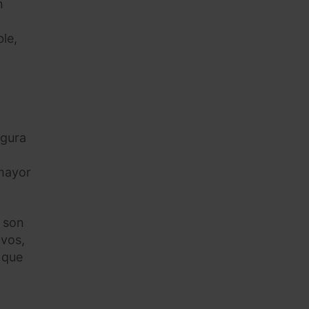
n
le,
igura
 mayor
 son
ivos,
 que