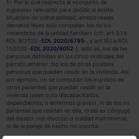
1.- Por lo que respecta al «conjunto de
ingresos» relevante para decidir si existe
situación de vulnerabilidad, ambos reales
decretos leyes solo computan los de los
«miembros de la unidad familiar» (cfr. art.9.1.b
RDL 8/2020 -
EDL 2020/6795
-, y art.16.1.b RDL
11/2020 -
EDL 2020/8052
-), esto es, los de las
personas definidas en los cinco ordinales del
párrafo anterior. No los de otras posibles
personas que puedan residir en la vivienda. Así,
por ejemplo, no se computan los ingresos de
otros parientes que puedan residir en la
vivienda (sean o no discapacitados,
dependientes, o enfermos graves), ni de los no
parientes que residan en ella, ni del ex cónyuge
del deudor con divorcio o nulidad matrimonial,
ni de la pareja de hecho no inscrita.