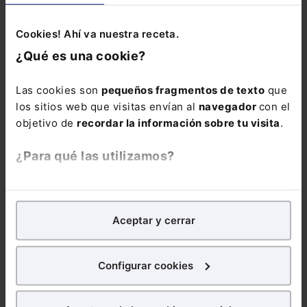
y cualquier información especialmente sensible
como la relacionada con la salud), quedando
Cookies! Ahí va nuestra receta.
obligada a dicha reserva cualquier persona que
acceda a la información, bien por formar parte
¿Qué es una cookie?
de la investigación, bien por tener relación con
ella.
Las cookies son
pequeños fragmentos de texto
que
los sitios web que visitas envían al
navegador
con el
objetivo de
recordar la información sobre tu visita
.
¿Para qué las utilizamos?
DERECHO
ADMINISTRATIVO
En Lefebvre utilizamos las cookies con
fines
DERECHO IA
analíticos
para tratar de
mejorar tu experiencia
en
Curso La IA
Aceptar y cerrar
nuestra página web. También con fines publicitarios,
generativa en la
para poder mostrarte publicidad y contenidos de tu
administración
interés.
pública.
Configurar cookies
Herramientas,
¿Qué puedes hacer?
casos y límites (4