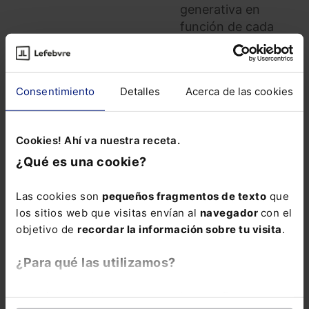
generativa en
función de cada
tarea, los datos
implicados y las
exigencias
Consentimiento
Detalles
Acerca de las cookies
normativas, con
casos reales y
aplicables desde el
Cookies! Ahí va nuestra receta.
primer momento.
¿Qué es una cookie?
La inscripción
incluye la
Guía
Las cookies son
pequeños fragmentos de texto
que
rápida: IA
los sitios web que visitas envían al
navegador
con el
generativa para la
objetivo de
recordar la información sobre tu visita
.
Administración
Pública
en formato
¿Para qué las utilizamos?
electrónico durante
6 meses.
En Lefebvre utilizamos las cookies con
fines