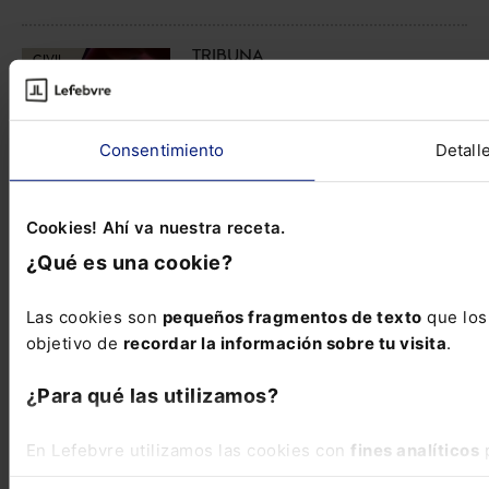
TRIBUNA
CIVIL
El consentimiento manipulado: el
nuevo fraude legal del consumo
digital
Consentimiento
Detall
Cookies! Ahí va nuestra receta.
¿Qué es una cookie?
NOTICIA
CIVIL
ANDEMA alerta del aumento
exponencial de camisetas falsas
Las cookies son
pequeños fragmentos de texto
que los 
de selecciones ante la celebración
objetivo de
recordar la información sobre tu visita
.
...
¿Para qué las utilizamos?
En Lefebvre utilizamos las cookies con
fines analíticos
p
Ver más...
página web. También con fines publicitarios, para poder