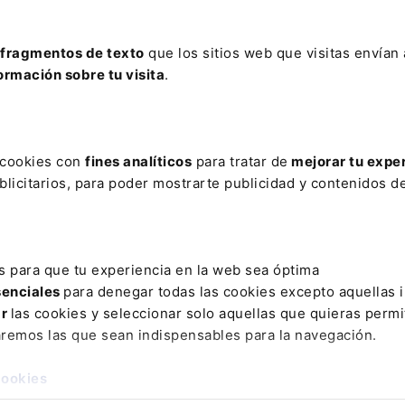
e a la población sobre el hecho de que, mantener
se considera un delito.
fragmentos de texto
que los sitios web que visitas envían
ormación sobre tu visita
.
información privada en internet
sin consentimiento,
".
ara denuncias
, reconociendo el derecho a asistencia
s cookies con
fines analíticos
para tratar de
mejorar tu expe
timidad de la víctima durante los procesos judiciales. 
licitarios, para poder mostrarte publicidad y contenidos de
 inminente, las autoridades competentes tendrán la
 alejamiento, prohibición y/o protección, durante el
s para que tu experiencia en la web sea óptima
r a los menores
cuando denuncian un delito cometid
senciales
para denegar todas las cookies excepto aquellas 
luye la protección y el reconocimiento como víctimas
ar
las cookies y seleccionar solo aquellas que quieras permi
violencias.
aremos las que sean indispensables para la navegación.
íctima y prevención de la revictimización
, limitando 
cookies
 conducta sexual pasada de la víctima. Solo se admit