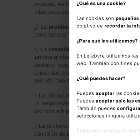
¿Qué es una cookie?
pruebas. Asimismo, deberá sensibilizars
relaciones sexuales sin consentimiento, 
Las cookies son
pequeños 
objetivo de
recordar la inf
g) La
prohibición de la divulgación de 
considerado "exhibicionismo cibernético
¿Para qué las utilizamos?
h) La
creación de canales accesibles p
En Lefebvre utilizamos la
jurídica gratuita y la protección de la in
web. También con fines pub
destacar que, en situaciones de peligro
capacidad de emitir órdenes urgentes de
¿Qué puedes hacer?
período que sea necesario.
Puedes
aceptar
las cookie
i) La adopción de
medidas para protege
Puedes
aceptar solo las e
un responsable parental. Además, se inc
También puedes
configur
los hijos e hijas de las víctimas de estas 
seleccionas ninguna utiliz
j) La protección de la
privacidad de la v
Saber más acerca de las 
admisión de pruebas relacionadas con la