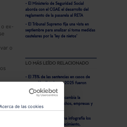
- El Ministerio de Seguridad Social
aborda con el CGAE el desarrollo del
reglamento de la pasarela al RETA
- El Tribunal Supremo fija una vista en
 o ex-
septiembre para analizar si toma medidas
se
cautelares por la 'ley de nietos'
rvar o
LO MÁS LEÍDO RELACIONADO
los
- El 73% de las sentencias en casos de
corrupción dictadas en 2025 fueron
 de
condenatorias
- Veri*Factu 2026: Así cambia la
facturación para despachos, empresas y
Acerca de las cookies
os
negocios autónomos
idades
- Lefebvre detalla en una infografía los
nuevos permisos por nacimiento,