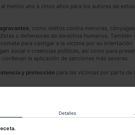
al menos uno a cinco años para los autores de estos
 agravantes
, como delitos contra menores, cónyuges
iodistas o defensores de derechos humanos. También 
comete para castigar a la víctima por su orientación
rigen social o creencias políticas, así como para prese
e conllevan la aplicación de sanciones más severas.
istencia y protección
para las víctimas por parte de 
ia
para las víctimas de violencia contra las mujeres y
lidad de denunciar ciberdelitos en línea.
Detalles
de las víctimas
, garantizando el acceso a alojamient
ble, incluyendo salud sexual y reproductiva. Las autor
receta.
ones más estrictas de elaborar informes y recoger