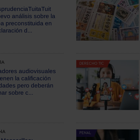
sprudenciaTuitaTuit
evo análisis sobre la
a preconstituida en
laración d...
IA
DERECHO TIC
dores audiovisuales
enen la calificación
dades pero deberán
mar sobre c...
NA
PENAL