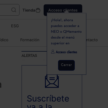
Tienda
Acceso clientes
¡Hola!, ahora
ESG
puedes acceder a
NEO o QMemento
desde el menú
ídico
Formación
Agenda
Contacto
superior en
Acceso clientes
ALERTAS
Cerrar
a
Suscríbete
ya a la