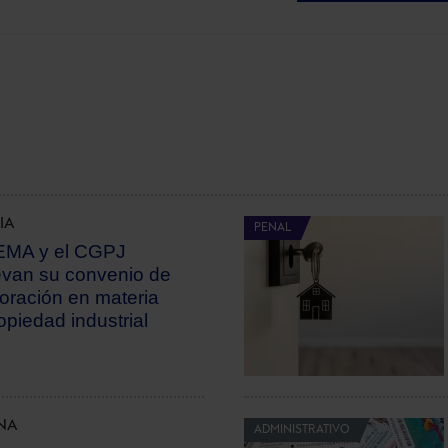
IA
PENAL
MA y el CGPJ
van su convenio de
oración en materia
opiedad industrial
NA
ADMINISTRATIVO