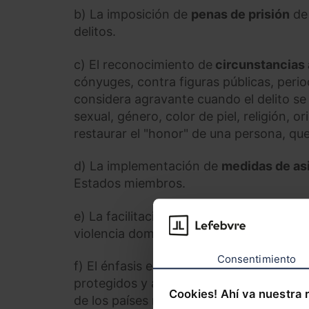
b) La imposición de
penas de prisión
de 
delitos.
c) El reconocimiento de
circunstancias
cónyuges, contra figuras públicas, per
considera agravante cuando el delito se 
sexual, género, color de piel, religión, o
restaurar el "honor" de una persona, qu
d) La implementación de
medidas de as
Estados miembros.
e) La facilitación del
proceso de denunc
violencia doméstica, incluyendo la posibi
Consentimiento
f) El énfasis en la
seguridad y bienestar 
protegidos y asistencia sanitaria accesi
Cookies! Ahí va nuestra 
de los países miembros tendrán obligaci