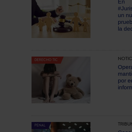
En
#Juri
un nu
prueb
la dec
NOTIC
DERECHO TIC
Opera
manti
por e
infor
TRIBU
PENAL