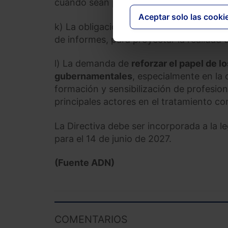
cuando sean pertinentes y necesarias.
Aceptar solo las cooki
k) La obligación de
designar organismo
de informes, para proyectar la realidad 
l) La demanda de
reforzar el papel de 
gubernamentales
, especialmente en la 
formación y sensibilización de profesio
principales actores en el tratamiento con
La Directiva debe ser incorporada a la l
para el 14 de junio de 2027.
(Fuente ADN)
COMENTARIOS