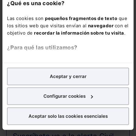
¿Qué es una cookie?
Las cookies son
pequeños fragmentos de texto
que
los sitios web que visitas envían al
navegador
con el
COMENTARIOS
objetivo de
recordar la información sobre tu visita
.
COMENTAR
¿Para qué las utilizamos?
En Lefebvre utilizamos las cookies con
fines
analíticos
para tratar de
mejorar tu experiencia
en
Aceptar y cerrar
nuestra página web. También con fines publicitarios,
para poder mostrarte publicidad y contenidos de tu
ALERTAS
interés.
Configurar cookies
¿Qué puedes hacer?
Aceptar solo las cookies esenciales
Puedes
aceptar
las cookies para que tu experiencia
en la web sea óptima