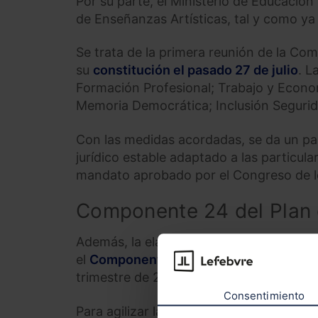
Por su parte, el Ministerio de Educación
de Enseñanzas Artísticas, tal y como ya
Se trata de la primera reunión de la Co
su
constitución el pasado 27 de julio
. L
Formación Profesional; Trabajo y Econom
Memoria Democrática; Inclusión Segurida
Con las medidas acordadas, se da un pas
jurídico estable adaptado a las particu
mandato aprobado por el Congreso de l
Componente 24 del Plan
Además, la elaboración del Estatuto del 
el
Componente 24 del Plan de Recuperac
trimestre de 2022 se deben impulsar las 
Consentimiento
Para agilizar la adopción de las medidas 