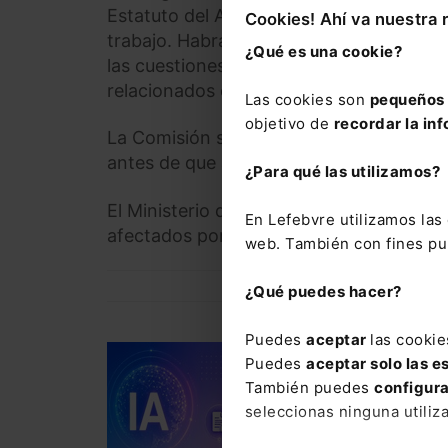
Estatuto del Artista, la Comisión Interm
Cookies! Ahí va nuestra 
trabajo. Habrá uno dedicado a los asunt
¿Qué es una cookie?
las cuestiones del ámbito Laboral; un ter
relacionados con la Educación.
Las cookies son
pequeños 
objetivo de
recordar la inf
La Comisión se volverá a reunir en el m
antes de que acabe el año.
¿Para qué las utilizamos?
El Ministerio de Cultura y Deporte, a qu
En Lefebvre utilizamos la
afectados por esta normativa, coordinará
web. También con fines pub
¿Qué puedes hacer?
Puedes
aceptar
las cookie
DERECHO ADMINISTRATI
Puedes
aceptar solo las e
Curso La IA generat
También puedes
configur
límites (4 sesiones 
seleccionas ninguna utiliz