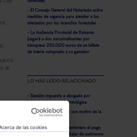
a Ley
forestales
- El Consejo General del Notariado activa
medidas de urgencia para atender a los
ra
afectados por los incendios forestales
- La Audiencia Provincial de Baleares
juzgará a dos narcotraficantes por
s.
blanquear 250.000 euros de un billete
de lotería comprado a su ganador
marco
o al
LO MÁS LEÍDO RELACIONADO
- Sanción impuesta a abogada por
infringir una norma deontológica
to
- Medidas en el alquiler con motivo de la
guerra de Irán
Acerca de las cookies
- Negativa a dar a un camionero el pago
único del paro para trabajar de autónomo