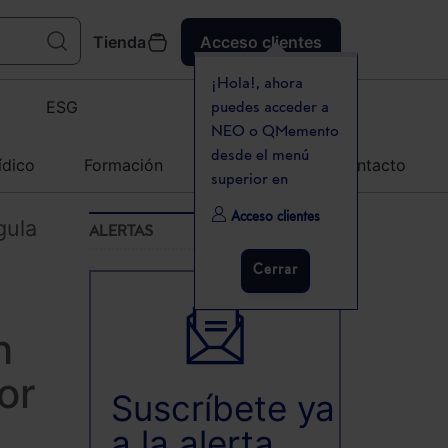
Tienda
Acceso clientes
¡Hola!, ahora
ESG
puedes acceder a
NEO o QMemento
desde el menú
ídico
Formación
Agenda
Contacto
superior en
Acceso clientes
gula
ALERTAS
Cerrar
n
or
Suscríbete ya
a la alerta