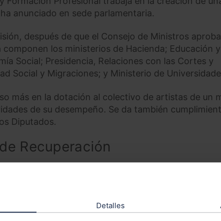
 y Formación Profesional trabaja en la creación de un
 ha anunciado en sede parlamentaria.
misión, después de que el Consejo de Ministros aproba
a componen los ministerios de Hacienda; Educación y
ía Social; Presidencia, Relaciones con las Cortes y
d Social y Migraciones; y Ministerio de Universidade
o más en la dotación al colectivo de artistas de un 
laridades de su desempeño. Se da también cumplimient
os Diputados.
 de Recuperación
Artista es también una de las reformas incluidas en
ión, Transformación y Resiliencia
y antes del cuar
actuaciones precisas para su desarrollo.
Detalles
que sirvan de base para el desarrollo y ejecución del