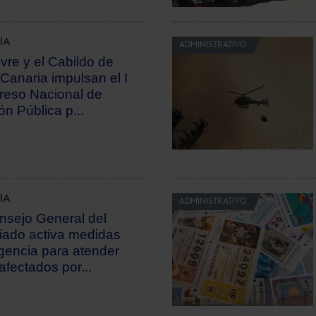
IA
ADMINISTRATIVO
vre y el Cabildo de
Canaria impulsan el I
eso Nacional de
ón Pública p...
IA
ADMINISTRATIVO
nsejo General del
iado activa medidas
gencia para atender
 afectados por...