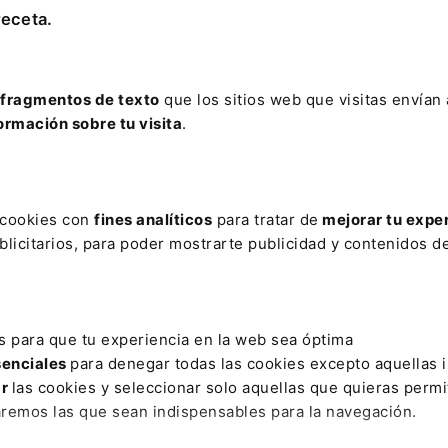
inisterial ha aprobado la creación de cuatro grupos de
receta.
os relacionados con la parte Fiscal; otro grupo abord
cero, lo Social y un cuarto tratará los asuntos
fragmentos de texto
que los sitios web que visitas envían
ormación sobre tu visita
.
es de octubre y está previsto que haya una tercera re
ien corresponde la interlocución con los grupos de int
s cookies con
fines analíticos
para tratar de
mejorar tu expe
 los trabajos con el resto de ministerios.
licitarios, para poder mostrarte publicidad y contenidos de
s para que tu experiencia en la web sea óptima
VO
DERECHO IA
senciales
para denegar todas las cookies excepto aquellas 
iva en la administración pública. Herramientas, casos
ar
las cookies y seleccionar solo aquellas que quieras permi
webinar)
aremos las que sean indispensables para la navegación.