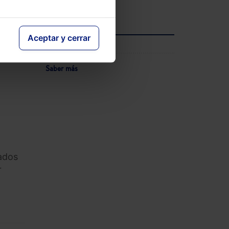
Ver agenda completa
Aceptar y cerrar
INFORMACIÓN
ública
Saber más
cados
r