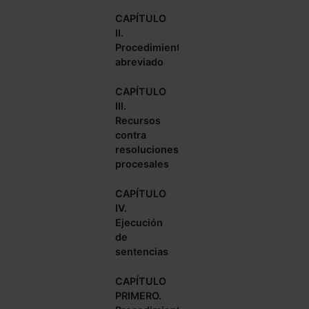
CAPÍTULO
II.
Procedimiento
abreviado
CAPÍTULO
III.
Recursos
contra
resoluciones
procesales
CAPÍTULO
IV.
Ejecución
de
sentencias
CAPÍTULO
PRIMERO.