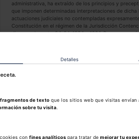
administrativa, ha extraído de los principios y precep
que imponen determinadas interpretaciones de dicha L
actuaciones judiciales no contempladas expresamente e
Constitución en el régimen de la Jurisdicción Contenc
disponen los arts. 9.1, 24, 103.1 y 106.1. De manera m
ámbito y extensión material y el funcionamiento de es
otras muchas disposiciones constitucionales, tanto las
derechos fundamentales, como las que diseñan la est
Detalles
parlamentaria y la organización territorial del Estad
el régimen legal de la Jurisdicción Contencioso-admin
receta.
letra y al espíritu de la Constitución.
Por otra parte, durante los últimos lustros la socieda
experimentado enormes transformaciones. La primer
fragmentos de texto
que los sitios web que visitas envían
desarrollada, más libre y plural, emancipada y consc
ormación sobre tu visita
.
años. Mientras, la Administración reducida, centraliza
convertido en una organización extensa y compleja, d
considerables recursos, descentralizada territorial y f
transformaciones han variado en buena medida y se han
s cookies con
fines analíticos
para tratar de
mejorar tu expe