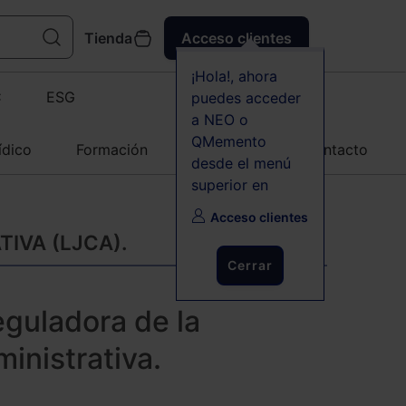
Tienda
Acceso clientes
¡Hola!, ahora
C
ESG
puedes acceder
a NEO o
QMemento
ídico
Formación
Agenda
Contacto
desde el menú
superior en
Acceso clientes
IVA (LJCA).
Cerrar
eguladora de la
inistrativa.