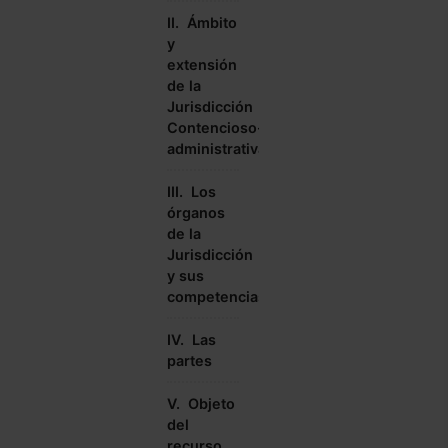
II. Ámbito
y
extensión
de la
Jurisdicción
Contencioso-
administrativa
III. Los
órganos
de la
Jurisdicción
y sus
competencias
IV. Las
partes
V. Objeto
del
recurso