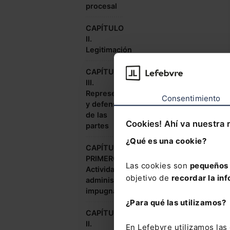
procesal
CAPÍTULO
II.
Legitimación
CAPÍTULO
III.
Representación
Consentimiento
y defensa
de las
Cookies! Ahí va nuestra 
partes
¿Qué es una cookie?
CAPÍTULO
PRIMERO.
Las cookies son
pequeños 
Actividad
objetivo de
recordar la inf
administrativa
impugnable
¿Para qué las utilizamos?
CAPÍTULO
II.
En Lefebvre utilizamos la