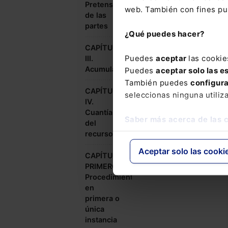
Pretensiones
web. También con fines pub
de las
partes
¿Qué puedes hacer?
CAPÍTULO
Puedes
aceptar
las cookie
III.
Acumulación
Puedes
aceptar solo las e
También puedes
configur
CAPÍTULO
seleccionas ninguna utiliz
IV.
Cuantía
Saber más acerca de las 
del
recurso
Aceptar solo las cooki
CAPÍTULO
PRIMERO.
Procedimiento
en
primera o
única
instancia