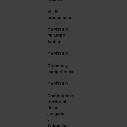
VI. El
procedimiento
CAPÍTULO
PRIMERO.
Ámbito
CAPÍTULO
II.
Órganos y
competencias
CAPÍTULO
III.
Competencia
territorial
de los
Juzgados
y
Tribunales