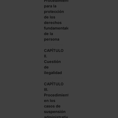
Procedimiento
para la
protección
de los
derechos
fundamentales
de la
persona
CAPÍTULO
II.
Cuestión
de
ilegalidad
CAPÍTULO
III.
Procedimiento
en los
casos de
suspensión
administrativa