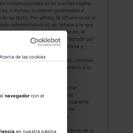
tos constitucionales otras muchas reglas,
ey, o incluso sostienen potestades y
n su texto. Por último, la influencia de la
ioso-administrativa no se reduce a lo que
ás o menos mediata, la organización, el
te orden jurisdiccional se ve afectado por
 que regulan principios sustantivos y
ructura de nuestra Monarquía
Acerca de las cookies
o. Como el resto del ordenamiento, también
istrativa debe adecuarse por entero a la
d y la Administración españolas han
a es hoy incomparablemente más
 al
navegador
con el
iente de sus derechos que hace cuarenta
da y jerarquizada de antaño se ha
otada de funciones múltiples y
uncionalmente. Al hilo de estas
 diversificado las formas jurídicas de la
riencia
en nuestra página