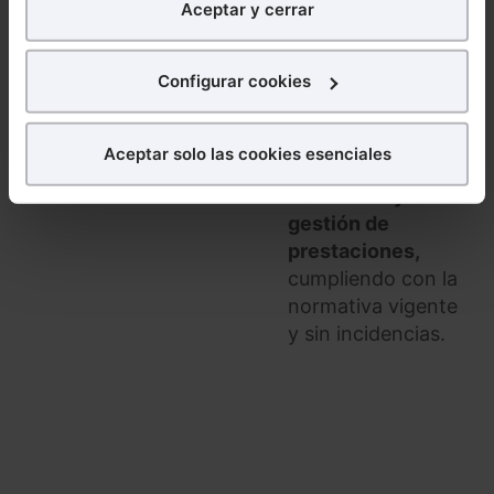
En este curso
Aceptar y cerrar
nuestra página web. También con fines publicitarios,
práctico
para poder mostrarte publicidad y contenidos de tu
aprenderás a
interés.
Configurar cookies
utilizar
correctamente sus
¿Qué puedes hacer?
funcionalidades de
Aceptar solo las cookies esenciales
afiliación,
Puedes
aceptar
las cookies para que tu experiencia
cotización y
en la web sea óptima
gestión de
Puedes
aceptar solo las esenciales
para denegar
prestaciones,
todas las cookies excepto aquellas imprescindibles.
cumpliendo con la
También puedes
configurar
las cookies y
normativa vigente
seleccionar solo aquellas que quieras permitir en tu
navegador. Si no seleccionas ninguna utilizaremos
y sin incidencias.
las que sean indispensables para la navegación.
Saber más acerca de las cookies