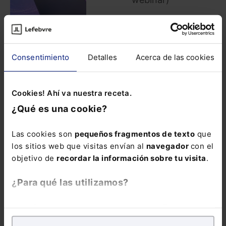
320,00
€
256,00
€
Consentimiento
Detalles
Acerca de las cookies
COMPRAR
Cookies! Ahí va nuestra receta.
El Sistema RED es
¿Qué es una cookie?
el canal obligatorio
para todas tus
Las cookies son
pequeños fragmentos de texto
que
comunicaciones
los sitios web que visitas envían al
navegador
con el
con la
Seguridad
objetivo de
recordar la información sobre tu visita
.
Social
, y dominarlo
marca la diferencia
¿Para qué las utilizamos?
entre una
gestión
laboral
eficiente y
En Lefebvre utilizamos las cookies con
fines
costosos errores.
analíticos
para tratar de
mejorar tu experiencia
en