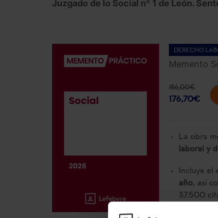
Juzgado de lo Social nº 1 de León. Sen
DERECHO LAB
Memento So
186,00
€
176,70
€
La obra me
laboral y 
Incluye el
año
, así 
37.500 cit
La suscrip