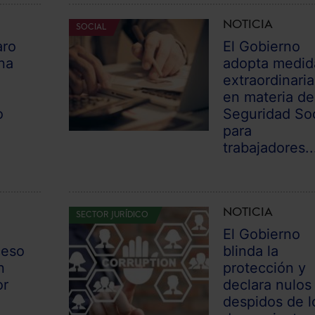
NOTICIA
SOCIAL
aro
El Gobierno
na
adopta medid
extraordinaria
l
en materia de
o
Seguridad Soc
para
trabajadores..
NOTICIA
SECTOR JURÍDICO
El Gobierno
ceso
blinda la
n
protección y
or
declara nulos
despidos de l