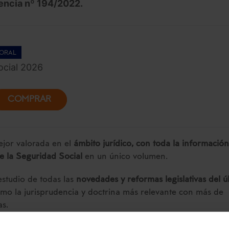
tencia nº 194/2022.
ORAL
cial 2026
COMPRAR
jor valorada en el
ámbito jurídico, con toda la información
de la Seguridad Social
en un único volumen.
 estudio de todas las
novedades y reformas legislativas del ú
como la jurisprudencia y doctrina más relevante con más de
as.
ción al Memento Social incluye: . El servicio “
Extras Memen