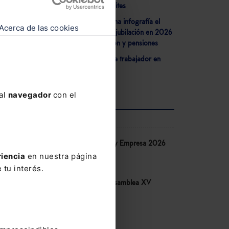
requisitos, cuantía y límites
ginal
- Lefebvre detalla en una infografía el
 las
Acerca de las cookies
marco normativo de la jubilación en 2026
sobre edades, cotización y pensiones
- ¿Es válido despido de trabajador en
con un
situación de IT?
press
 al
navegador
con el
AGENDA
Congreso IA Derecho y Empresa 2026
de Lefebvre
riencia
en nuestra página
10-06-2026
 tu interés.
Congreso COSITAL. Asamblea XV
14-05-2026
iones
V Congreso AECEM
12-05-2026