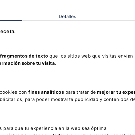
 puedes consultar en cualquier momento si un número mar
o ha sido modificado. . Un servicio de
alerta vía e-mail
con
Detalles
 que se vayan produciendo cada semana.
receta.
 Social lo tienes disponible también en el siguiente
Pack 
ecial
para que domines todas las modificaciones en materia
de Seguridad Social:
Pack Memento Social + Memento Ex
fragmentos de texto
que los sitios web que visitas envían
 Sociales
ormación sobre tu visita
.
s cookies con
fines analíticos
para tratar de
mejorar tu expe
licitarios, para poder mostrarte publicidad y contenidos de
s con la seguridad social. Sistema RED 2026 (3 ses
s para que tu experiencia en la web sea óptima