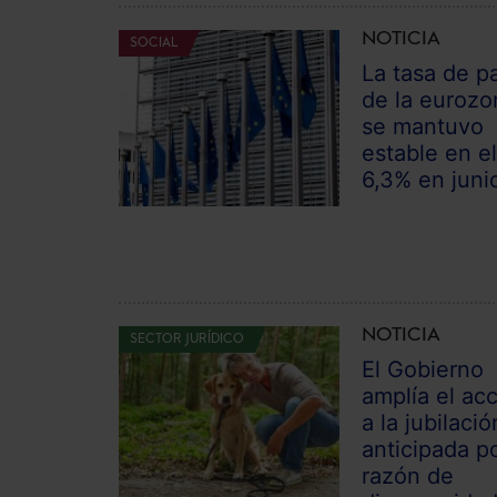
NOTICIA
SOCIAL
La tasa de p
de la eurozo
se mantuvo
estable en e
6,3% en juni
NOTICIA
SECTOR JURÍDICO
El Gobierno
amplía el ac
a la jubilació
anticipada p
razón de