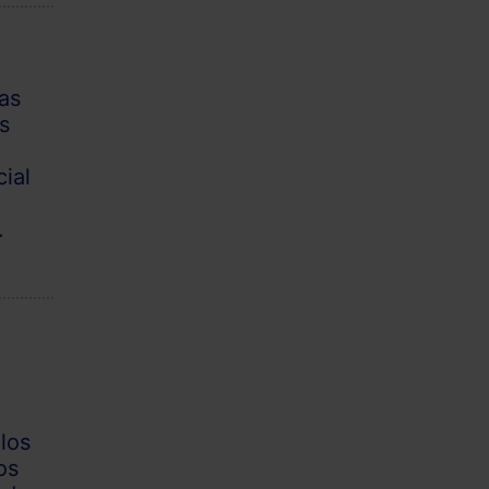
as
s
ial
.
 los
os