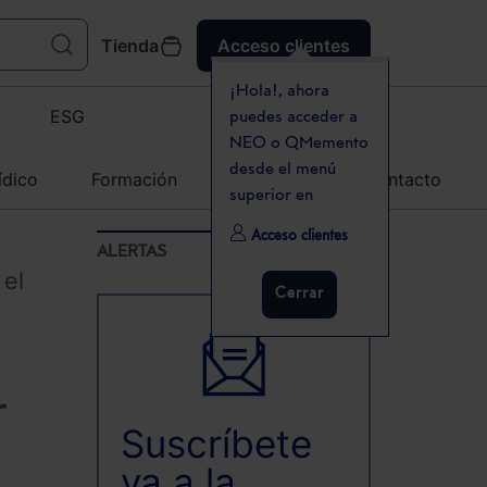
Tienda
Acceso clientes
¡Hola!, ahora
ESG
puedes acceder a
NEO o QMemento
desde el menú
ídico
Formación
Agenda
Contacto
superior en
Acceso clientes
ALERTAS
 el
Cerrar
l
r
Suscríbete
ya a la