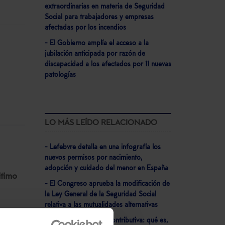
extraordinarias en materia de Seguridad
Social para trabajadores y empresas
afectadas por los incendios
- El Gobierno amplía el acceso a la
jubilación anticipada por razón de
discapacidad a los afectados por 11 nuevas
patologías
LO MÁS LEÍDO RELACIONADO
- Lefebvre detalla en una infografía los
nuevos permisos por nacimiento,
adopción y cuidado del menor en España
ltimo
- El Congreso aprueba la modificación de
la Ley General de la Seguridad Social
relativa a las mutualidades alternativas
- Jubilación ordinaria contributiva: qué es,
tos
”