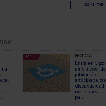
COMENTAR
ESAR
NOTICIA
SOCIAL
Entra en vigor
rma
ampliación de
a
jubilación
cial
anticipada po
discapacidad 
 de
once nuevas
.
pa...