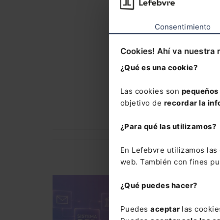
con el que
del Mement
Consentimiento
novedades
Cookies! Ahí va nuestra 
El Memento
¿Qué es una cookie?
precio esp
Laboral y 
Las cookies son
pequeños 
Novedades
objetivo de
recordar la inf
¿Para qué las utilizamos?
En Lefebvre utilizamos la
web. También con fines pub
DERECHO LABORAL
¿Qué puedes hacer?
Curso Comunicacione
webinar)
Puedes
aceptar
las cookie