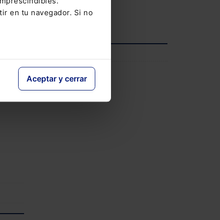
imprescindibles.
tir en tu navegador. Si no
Ver agenda completa
INFORMACIÓN
 la
ral
Saber más
Aceptar y cerrar
e