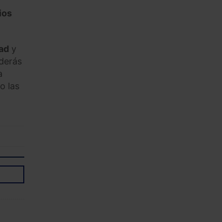
ios
ad
y
nderás
a
o las