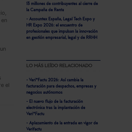
13 millones de contribuyentes al cierre de
la Campaña de Renta
io,
 en
- Accountex España, Legal Tech Expo y
HR Expo 2026: el encuentro de
profesionales que impulsan la innovación
en gestión empresarial, legal y de RRHH
 un
LO MÁS LEÍDO RELACIONADO
s
- Veri*Factu 2026: Así cambia la
e el
facturación para despachos, empresas y
negocios autónomos
- El nuevo flujo de la facturación
electrónica tras la implantación de
Veri*Factu
- Aplazamiento de la entrada en vigor de
Verifactu