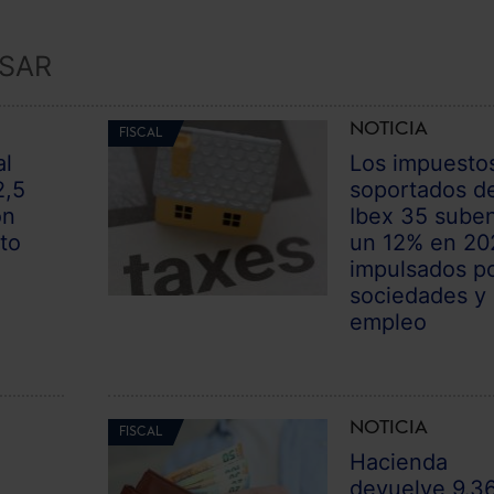
ESAR
NOTICIA
FISCAL
al
Los impuesto
2,5
soportados d
ón
Ibex 35 sube
to
un 12% en 20
impulsados p
sociedades y
empleo
NOTICIA
FISCAL
Hacienda
devuelve 9.3