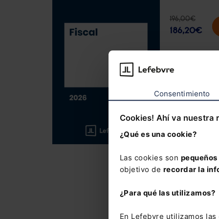
196,00
€
186,20
€
Una obra e
un solo vo
Consentimiento
Incluye ej
citas
a la l
Cookies! Ahí va nuestra 
¿Qué es una cookie?
Primera re
y para el 
Las cookies son
pequeños 
objetivo de
recordar la inf
La suscrip
Mementos
¿Para qué las utilizamos?
número ma
vía e-mail
En Lefebvre utilizamos la