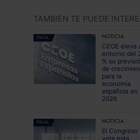
TAMBIÉN TE PUEDE INTER
NOTICIA
FISCAL
CEOE eleva 
entorno del 
% su previsi
de crecimien
para la
economía
española en
2026
NOTICIA
FISCAL
El Congreso
vota esta