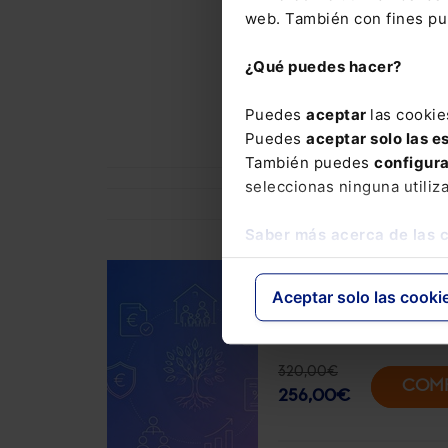
web. También con fines pub
El Memento
precio esp
¿Qué puedes hacer?
conjunto d
Express N
Puedes
aceptar
las cookie
Puedes
aceptar solo las e
También puedes
configur
seleccionas ninguna utiliz
Saber más acerca de las 
DERECHO FISCAL
Aceptar solo las cooki
Curso Fiscalidad de 
protocolo familiar (
320,00
€
COM
256,00
€