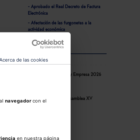
- Aprobado el Real Decreto de Factura
Electrónica
- Afectación de las furgonetas a la
actividad económica
al
en
Acerca de las cookies
AGENDA
00
ente.
Congreso IA Derecho y Empresa 2026
de Lefebvre
ncieros
10-06-2026
Congreso COSITAL. Asamblea XV
 al
navegador
con el
14-05-2026
V Congreso AECEM
12-05-2026
lerta
.
riencia
en nuestra página
Ver agenda completa