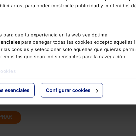
licitarios, para poder mostrarte publicidad y contenidos de
 Fiscal lo tienes disponible también en el siguiente Pack 
ecial para que domines todas las modificaciones que afecta
e nuestro sistema fiscal:
Pack Memento Fiscal + Memento
ovedades Tributarias
s para que tu experiencia en la web sea óptima
senciales
para denegar todas las cookies excepto aquellas 
ar
las cookies y seleccionar solo aquellas que quieras permi
aremos las que sean indispensables para la navegación.
cookies
es esenciales
Configurar cookies
la empresa familiar 2026: planificación sucesoria y
3 sesiones webinar)
PRAR