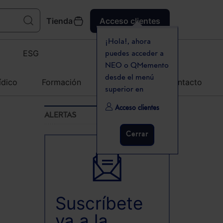
Tienda
Acceso clientes
¡Hola!, ahora
ESG
puedes acceder a
NEO o QMemento
desde el menú
ídico
Formación
Agenda
Contacto
superior en
Acceso clientes
ALERTAS
Cerrar
Suscríbete
ya a la