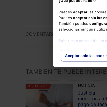
¿Qué puedes hacer?
Puedes
aceptar
las cookie
Puedes
aceptar solo las e
También puedes
configur
seleccionas ninguna utiliz
COMENTARIOS
Saber más acerca de las 
Aceptar solo las cooki
TAMBIÉN TE PUEDE INTER
NOTICIA
DERECHO TIC
Justicia
moderniza e
pago de tas