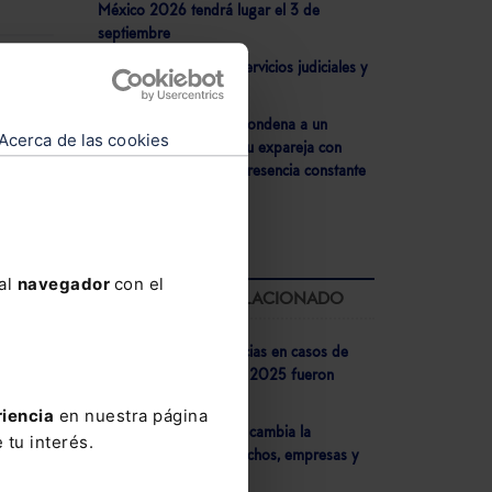
México 2026 tendrá lugar el 3 de
septiembre
- Justicia refuerza los servicios judiciales y
forenses en Ceuta
- La AP de Cantabria condena a un
Acerca de las cookies
ltimo
hombre por acosar a su expareja con
mensajes, llamadas y presencia constante
en su domicilio
tos
”
ginal
 al
navegador
con el
LO MÁS LEÍDO RELACIONADO
 las
- El 73% de las sentencias en casos de
corrupción dictadas en 2025 fueron
con un
condenatorias
riencia
en nuestra página
- Veri*Factu 2026: Así cambia la
press
 tu interés.
facturación para despachos, empresas y
negocios autónomos