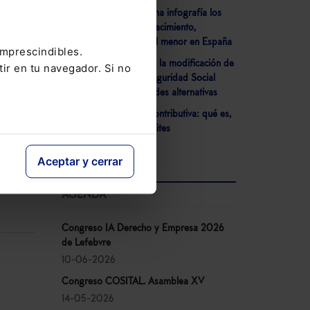
- Lefebvre detalla en una infografía los
nuevos permisos por nacimiento,
adopción y cuidado del menor en España
imprescindibles.
- El Congreso aprueba la modificación de
tir en tu navegador. Si no
la Ley General de la Seguridad Social
relativa a las mutualidades alternativas
- Jubilación ordinaria contributiva: qué es,
requisitos, cuantía y límites
Aceptar y cerrar
AGENDA
Congreso IA Derecho y Empresa 2026
de Lefebvre
10-06-2026
Congreso COSITAL. Asamblea XV
14-05-2026