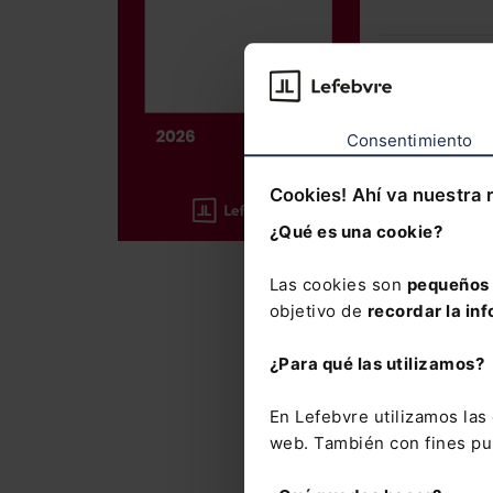
La obra me
laboral y 
Consentimiento
Incluye el
año
, así 
Cookies! Ahí va nuestra 
37.500 cit
¿Qué es una cookie?
La suscrip
con el que
Las cookies son
pequeños 
del Mement
objetivo de
recordar la inf
novedades
¿Para qué las utilizamos?
El Memento
precio esp
En Lefebvre utilizamos la
Laboral y 
web. También con fines pub
Novedades