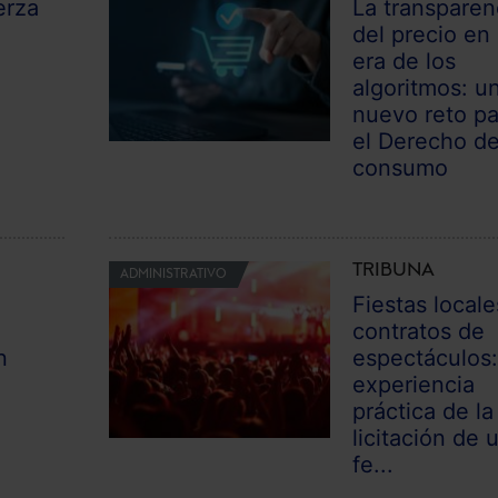
erza
La transparen
del precio en 
era de los
algoritmos: u
nuevo reto pa
el Derecho d
consumo
TRIBUNA
ADMINISTRATIVO
Fiestas locale
contratos de
n
espectáculos
experiencia
práctica de la
n
licitación de 
fe...