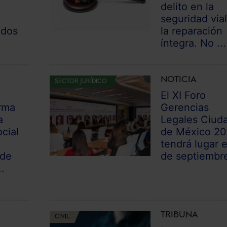
delito en la
seguridad vial
odos
la reparación
íntegra. No ...
NOTICIA
SECTOR JURÍDICO
El XI Foro
rma
Gerencias
a
Legales Ciud
cial
de México 2
tendrá lugar e
 de
de septiembr
.
TRIBUNA
CIVIL