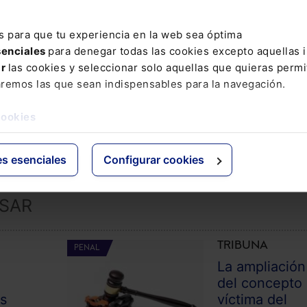
s para que tu experiencia en la web sea óptima
senciales
para denegar todas las cookies excepto aquellas 
ar
las cookies y seleccionar solo aquellas que quieras permi
aremos las que sean indispensables para la navegación.
COMENTAR
cookies
es esenciales
Configurar cookies
ESAR
TRIBUNA
PENAL
La ampliación
l
del concepto
as
víctima del