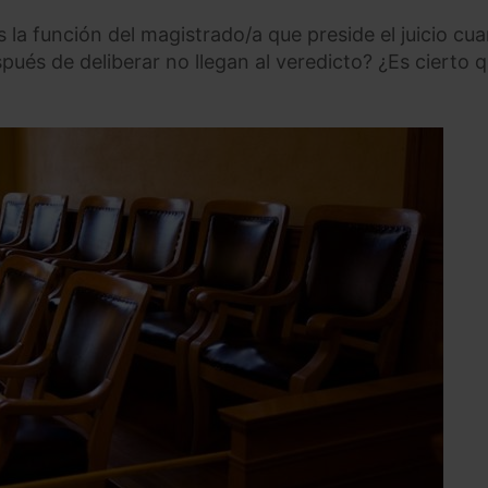
s la función del magistrado/a que preside el juicio cu
spués de deliberar no llegan al veredicto? ¿Es cierto 