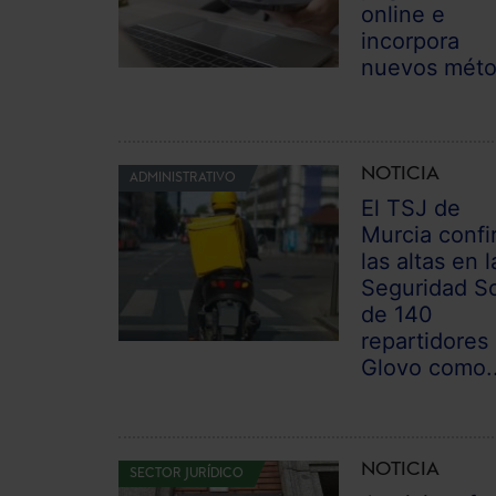
online e
incorpora
nuevos mét
NOTICIA
ADMINISTRATIVO
El TSJ de
Murcia confi
las altas en l
Seguridad So
de 140
repartidores
Glovo como..
NOTICIA
SECTOR JURÍDICO