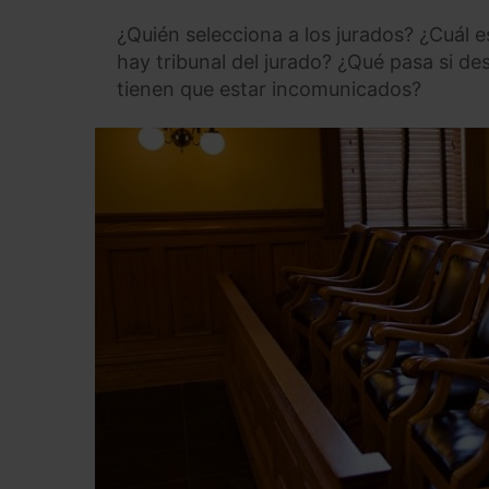
¿Quién selecciona a los jurados? ¿Cuál e
hay tribunal del jurado? ¿Qué pasa si de
tienen que estar incomunicados?