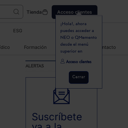
Tienda
Acceso clientes
¡Hola!, ahora
ESG
puedes acceder a
NEO o QMemento
desde el menú
ídico
Formación
Agenda
Contacto
superior en
Acceso clientes
ALERTAS
Cerrar
Suscríbete
ya a la