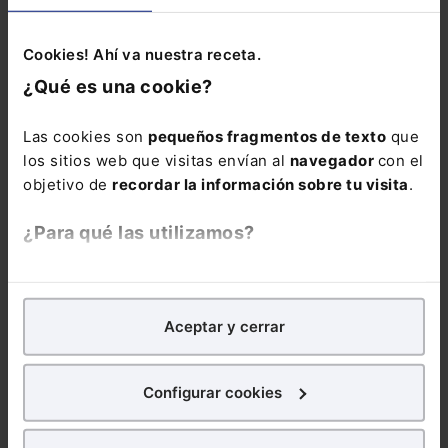
este curso
aprenderás, de
Cookies! Ahí va nuestra receta.
forma práctica,
¿Qué es una cookie?
cómo seleccionar,
utilizar y controlar
Las cookies son
pequeños fragmentos de texto
que
herramientas de IA
los sitios web que visitas envían al
navegador
con el
generativa en
objetivo de
recordar la información sobre tu visita
.
función de cada
tarea, los datos
¿Para qué las utilizamos?
implicados y las
exigencias
En Lefebvre utilizamos las cookies con
fines
normativas, con
analíticos
para tratar de
mejorar tu experiencia
en
casos reales y
Aceptar y cerrar
nuestra página web. También con fines publicitarios,
aplicables desde el
para poder mostrarte publicidad y contenidos de tu
primer momento.
interés.
La inscripción
Configurar cookies
incluye la
Guía
¿Qué puedes hacer?
rápida: IA