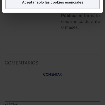
Aceptar solo las cookies esenciales
generativa para la
Puedes
aceptar
las cookies para que tu experiencia
Administración
en la web sea óptima
Pública
en formato
Puedes
aceptar solo las esenciales
para denegar
electrónico durante
todas las cookies excepto aquellas imprescindibles.
6 meses.
También puedes
configurar
las cookies y
seleccionar solo aquellas que quieras permitir en tu
navegador. Si no seleccionas ninguna utilizaremos
las que sean indispensables para la navegación.
Saber más acerca de las cookies
COMENTARIOS
COMENTAR