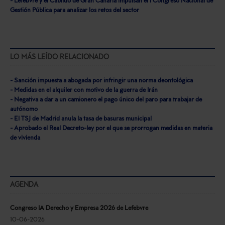
- Lefebvre y el Cabildo de Gran Canaria impulsan el I Congreso Nacional de
Gestión Pública para analizar los retos del sector
LO MÁS LEÍDO RELACIONADO
- Sanción impuesta a abogada por infringir una norma deontológica
- Medidas en el alquiler con motivo de la guerra de Irán
- Negativa a dar a un camionero el pago único del paro para trabajar de
autónomo
- El TSJ de Madrid anula la tasa de basuras municipal
- Aprobado el Real Decreto-ley por el que se prorrogan medidas en materia
de vivienda
AGENDA
Congreso IA Derecho y Empresa 2026 de Lefebvre
10-06-2026