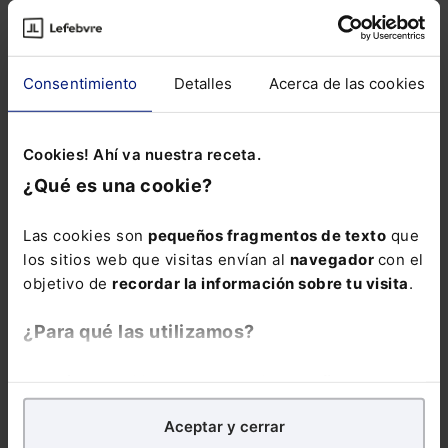
Email:
Consentimiento
Detalles
Acerca de las cookies
Consulta la información básica sobre
Cookies! Ahí va nuestra receta.
Protección de Datos
¿Qué es una cookie?
Las cookies son
pequeños fragmentos de texto
que
los sitios web que visitas envían al
navegador
con el
ENVIAR
objetivo de
recordar la información sobre tu visita
.
¿Para qué las utilizamos?
En Lefebvre utilizamos las cookies con
fines
analíticos
para tratar de
mejorar tu experiencia
en
Aceptar y cerrar
nuestra página web. También con fines publicitarios,