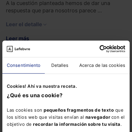
A la cuestión planteada hemos de dar una
respuesta que para nosotros parece ...
Leer el detalle
Leer más
Resultado
Consentimiento
Detalles
Acerca de las cookies
Aprobado por MAYORIA DE 8 VOTOS
La mayoría de nuestros ponentes se muestran
Cookies! Ahí va nuestra receta.
partidarios de la competencia a favor de los
¿Qué es una cookie?
Juzgados de primera instancia de los lugares
donde radican los centros, en los términos del
Las cookies son
pequeños fragmentos de texto
que
art. 778.bis.2 LEC (EDL 2000/77463), en
los sitios web que visitas envían al
navegador
con el
detrimento de los Juzgados con sede en las
objetivo de
recordar la información sobre tu visita
.
capitales de provincia, tal y como establece el